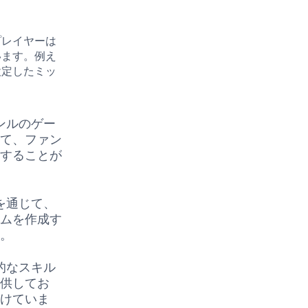
プレイヤーは
います。例え
設定したミッ
。
ンルのゲー
って、ファン
験することが
を通じて、
ームを作成す
す。
的なスキル
提供してお
つけていま