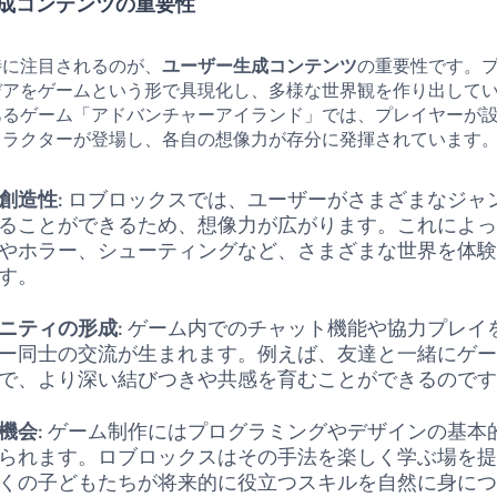
成コンテンツの重要性
特に注目されるのが、
ユーザー生成コンテンツ
の重要性です。
デアをゲームという形で具現化し、多様な世界観を作り出して
あるゲーム「アドバンチャーアイランド」では、プレイヤーが
ャラクターが登場し、各自の想像力が存分に発揮されています
創造性
: ロブロックスでは、ユーザーがさまざまなジャ
ることができるため、想像力が広がります。これによ
やホラー、シューティングなど、さまざまな世界を体
す。
ニティの形成
: ゲーム内でのチャット機能や協力プレイ
ー同士の交流が生まれます。例えば、友達と一緒にゲ
で、より深い結びつきや共感を育むことができるので
機会
: ゲーム制作にはプログラミングやデザインの基本
られます。ロブロックスはその手法を楽しく学ぶ場を
くの子どもたちが将来的に役立つスキルを自然に身に