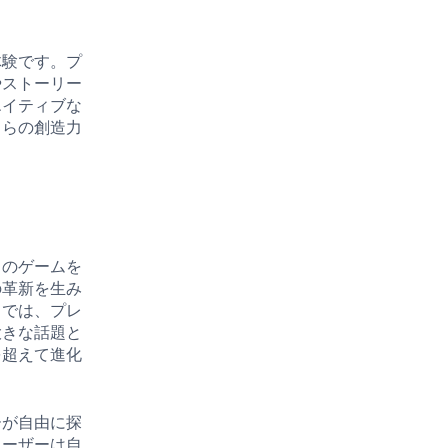
体験です。プ
やストーリー
エイティブな
自らの創造力
自のゲームを
の革新を生み
」では、プレ
大きな話題と
を超えて進化
ーが自由に探
ユーザーは自