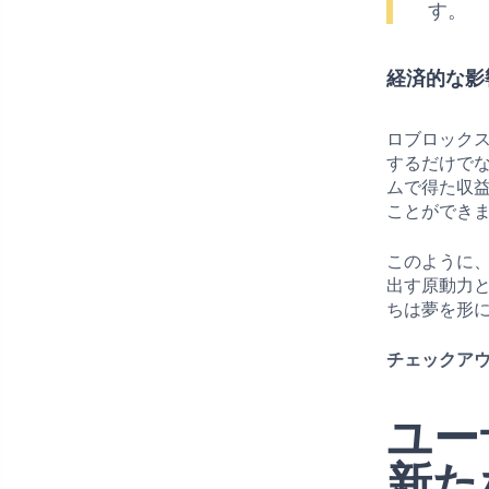
す。
経済的な影
ロブロック
するだけで
ムで得た収
ことができ
このように
出す原動力
ちは夢を形
チェックアウ
ユー
新た