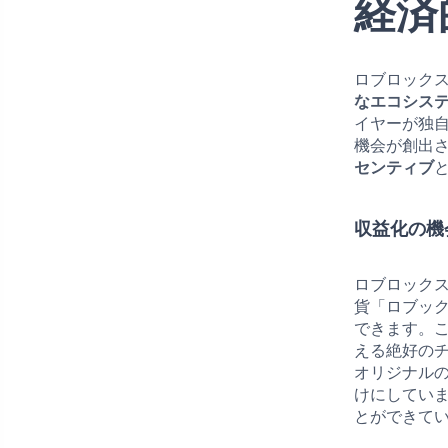
経済
ロブロック
なエコシス
イヤーが独
機会が創出
センティブ
収益化の機
ロブロック
貨「ロブック
できます。
える絶好の
オリジナル
けにしてい
とができて