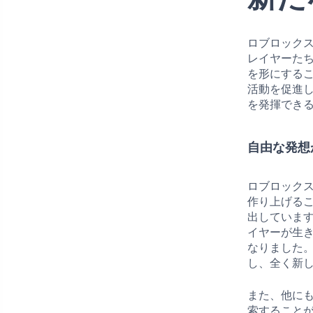
ロブロック
レイヤーた
を形にする
活動を促進
を発揮でき
自由な発想
ロブロック
作り上げる
出していま
イヤーが生
なりました
し、全く新
また、他に
索すること