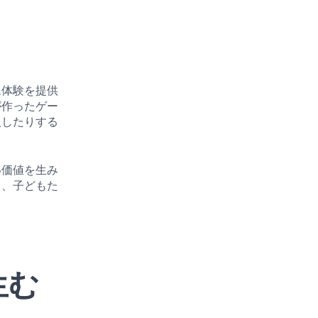
ム体験を提供
が作ったゲー
入したりする
い価値を生み
て、子どもた
生む