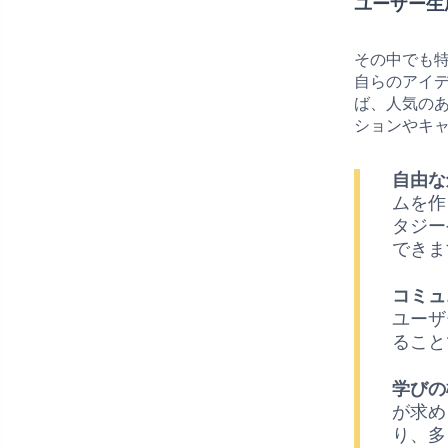
ユーザー生
その中でも
自らのアイ
ば、人気の
ションやキ
自由な
ムを作
タジー
できま
コミュ
ユーザ
ること
学びの
が求め
り、多