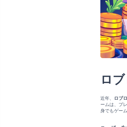
ロブ
近年、
ロブ
ームは、プ
身でもゲー