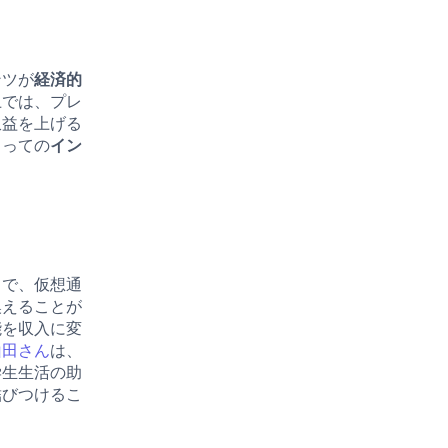
ンツが
経済的
上では、プレ
収益を上げる
とっての
イン
とで、仮想通
換えることが
能を収入に変
山田さん
は、
学生生活の助
結びつけるこ