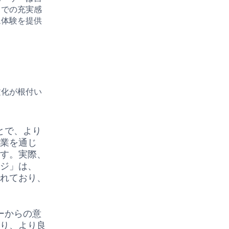
中での充実感
ム体験を提供
文化が根付い
とで、より
作業を通じ
ます。実際、
ッジ」は、
入れており、
ーからの意
より、より良