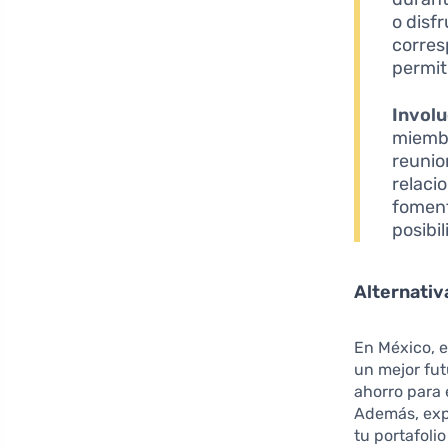
o disfr
corres
permit
Involu
miembro
reunio
relaci
foment
posibi
Alternativ
En México, e
un mejor fut
ahorro para 
Además, expl
tu portafoli