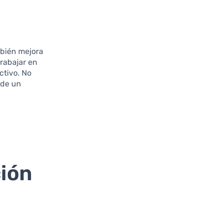
mbién mejora
trabajar en
ctivo. No
 de un
ción