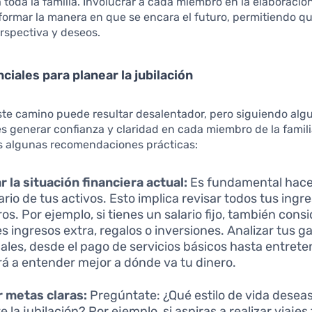
a toda la familia. Involucrar a cada miembro en la elaboració
formar la manera en que se encara el futuro, permitiendo q
rspectiva y deseos.
ciales para planear la jubilación
te camino puede resultar desalentador, pero siguiendo alg
s generar confianza y claridad en cada miembro de la famili
 algunas recomendaciones prácticas:
r la situación financiera actual:
Es fundamental hace
ario de tus activos. Esto implica revisar todos tus ingr
os. Por ejemplo, si tienes un salario fijo, también cons
es ingresos extra, regalos o inversiones. Analizar tus g
les, desde el pago de servicios básicos hasta entrete
á a entender mejor a dónde va tu dinero.
r metas claras:
Pregúntate: ¿Qué estilo de vida dese
 la jubilación? Por ejemplo, si aspiras a realizar viaje