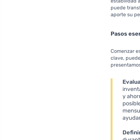
estabilidad 
puede trans
aporte su pe
Pasos esen
Comenzar es
clave, puede
presentamos
Evalua
invent
y ahorr
posibl
mensua
ayudar
Defini
durante