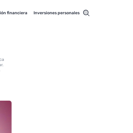
ión financiera
Inversiones personales
ica
ar.
s