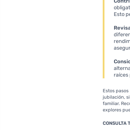
Contr
obliga
Esto p
Revisa
difere
rendim
asegur
Consid
altern
raíces
Estos pasos 
jubilación,
familiar. Re
explores pue
CONSULTA 