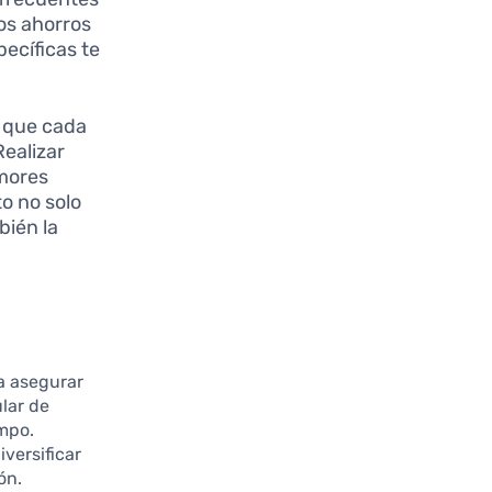
los ahorros
ecíficas te
 que cada
Realizar
emores
to no solo
bién la
a asegurar
ular de
empo.
versificar
ón.