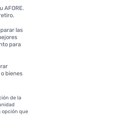
 tu AFORE.
etiro.
arar las
mejores
nto para
rar
 o bienes
ción de la
 unidad
da opción que