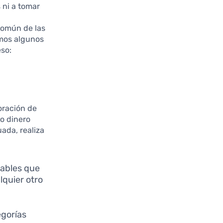
s ni a tomar
común de las
amos algunos
eso:
oración de
to dinero
ada, realiza
riables que
lquier otro
egorías