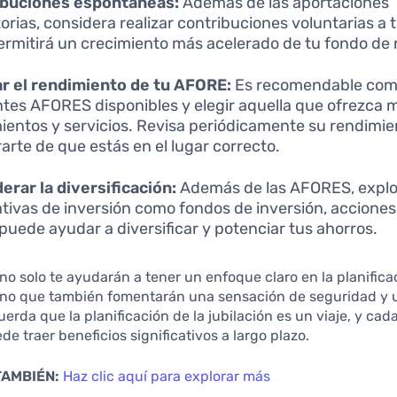
ibuciones espontáneas:
Además de las aportaciones
torias, considera realizar contribuciones voluntarias a
ermitirá un crecimiento más acelerado de tu fondo de r
r el rendimiento de tu AFORE:
Es recomendable comp
ntes AFORES disponibles y elegir aquella que ofrezca 
ientos y servicios. Revisa periódicamente su rendimie
arte de que estás en el lugar correcto.
erar la diversificación:
Además de las AFORES, explo
ativas de inversión como fondos de inversión, acciones
 puede ayudar a diversificar y potenciar tus ahorros.
no solo te ayudarán a tener un enfoque claro en la planifica
 sino que también fomentarán una sensación de seguridad y
cuerda que la planificación de la jubilación es un viaje, y ca
de traer beneficios significativos a largo plazo.
TAMBIÉN:
Haz clic aquí para explorar más