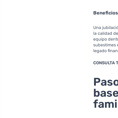
Beneficios
Una jubilaci
la calidad d
equipo dentr
subestimes e
legado finan
CONSULTA 
Paso
base
fami