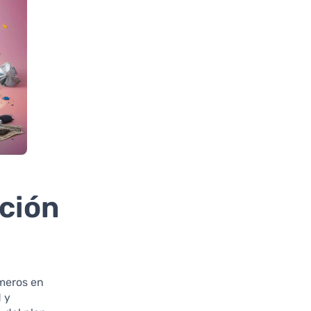
ación
úmeros en
d y