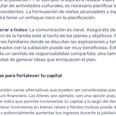
utar de actividades culturales, es necesario planificar 
pondientes. La formulación de metas alcanzables y esp
irá tener un enfoque claro en la planificación.
crar a todos:
La comunicación es clave. Asegúrate de
 de la familia esté al tanto de los planes y objetivos. 
nes familiares donde se discutan las aspiraciones y t
onados con la jubilación puede ser muy beneficioso. Es
a un sentido de responsabilidad compartida, sino tam
lidad de generar ideas que enriquecen el plan.
as para fortalecer tu capital
xisten varias alternativas que pueden ser consideradas par
uro financiero. Las Afores, por ejemplo, son una opción pop
el retiro que permite incrementar tu capital a lo largo del ti
orar inversiones en bienes raíces o fondos mutuos puede di
o y potencialmente aumentar tus ingresos durante la jubilaci