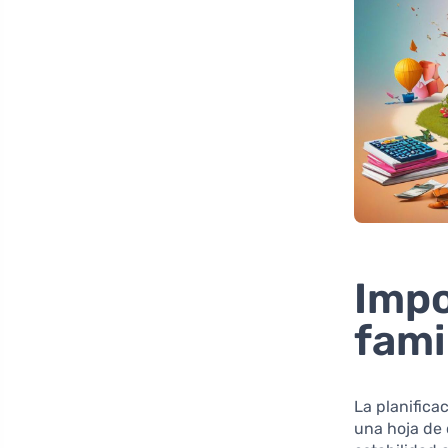
Impo
fami
La planifica
una hoja de 