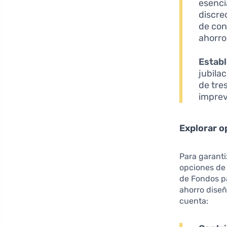
esenci
discre
de con
ahorro
Estab
jubila
de tre
imprev
Explorar o
Para garantiz
opciones de 
de Fondos pa
ahorro diseñ
cuenta: