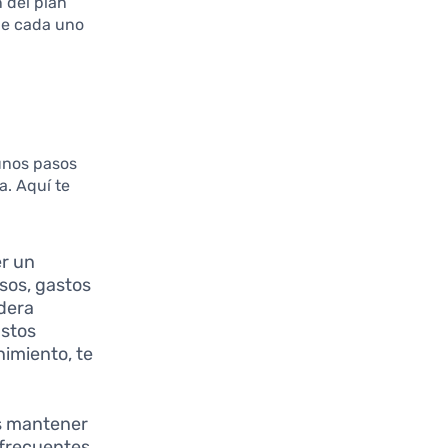
n del plan
ue cada uno
unos pasos
a. Aquí te
r un
esos, gastos
idera
astos
nimiento, te
as mantener
s frecuentes