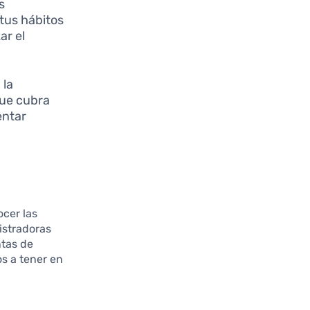
s
tus hábitos
ar el
 la
que cubra
entar
ocer las
stradoras
ntas de
s a tener en