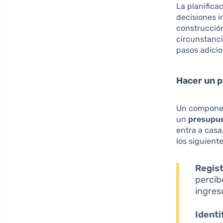
La planificac
decisiones i
construcció
circunstanc
pasos adicio
Hacer un p
Un component
un
presupue
entra a casa
los siguient
Regist
percibe
ingres
Identi