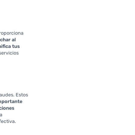
proporciona
char al
ifica tus
servicios
raudes. Estos
mportante
aciones
da
ectiva.