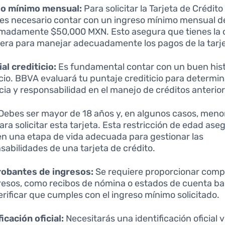
so mínimo mensual:
Para solicitar la Tarjeta de Crédit
es necesario contar con un ingreso mínimo mensual d
madamente $50,000 MXN. Esto asegura que tienes la
iera para manejar adecuadamente los pagos de la tarje
ial crediticio:
Es fundamental contar con un buen hist
icio. BBVA evaluará tu puntaje crediticio para determin
cia y responsabilidad en el manejo de créditos anterior
Debes ser mayor de 18 años y, en algunos casos, meno
ara solicitar esta tarjeta. Esta restricción de edad as
en una etapa de vida adecuada para gestionar las
sabilidades de una tarjeta de crédito.
obantes de ingresos:
Se requiere proporcionar com
resos, como recibos de nómina o estados de cuenta ba
erificar que cumples con el ingreso mínimo solicitado.
ficación oficial:
Necesitarás una identificación oficial 