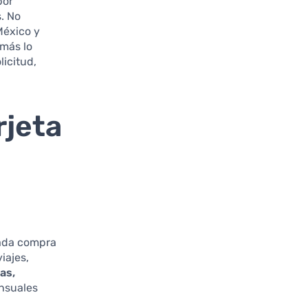
por
. No
éxico y
más lo
licitud,
rjeta
cada compra
iajes,
ias,
ensuales