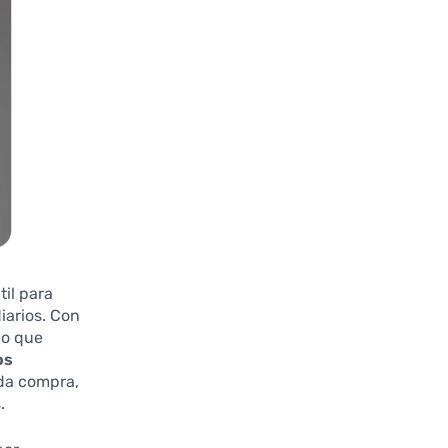
til para
iarios. Con
no que
os
ada compra,
.