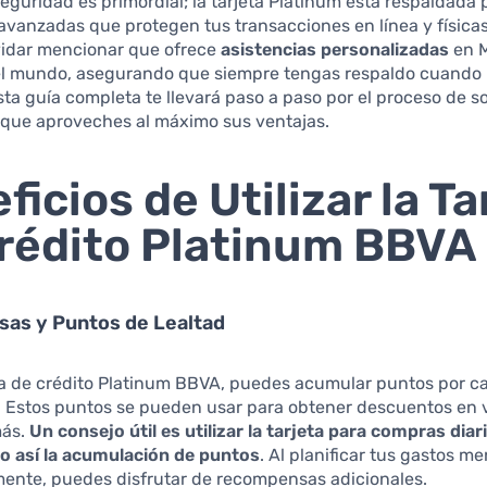
eguridad es primordial; la tarjeta Platinum está respaldada 
avanzadas que protegen tus transacciones en línea y físicas
idar mencionar que ofrece
asistencias personalizadas
en M
el mundo, asegurando que siempre tengas respaldo cuando 
sta guía completa te llevará paso a paso por el proceso de so
que aproveches al máximo sus ventajas.
ficios de Utilizar la Ta
rédito Platinum BBVA
as y Puntos de Lealtad
eta de crédito Platinum BBVA, puedes acumular puntos por 
. Estos puntos se pueden usar para obtener descuentos en v
más.
Un consejo útil es utilizar la tarjeta para compras diar
 así la acumulación de puntos
. Al planificar tus gastos m
mente, puedes disfrutar de recompensas adicionales.