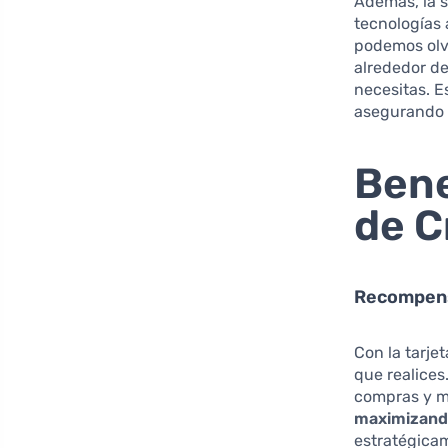
Además, la s
tecnologías 
podemos olv
alrededor d
necesitas. E
asegurando 
Bene
de C
Recompens
Con la tarj
que realices
compras y 
maximizando
estratégica