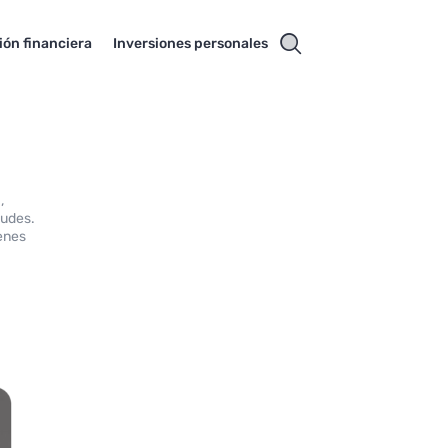
ión financiera
Inversiones personales
,
audes.
ienes