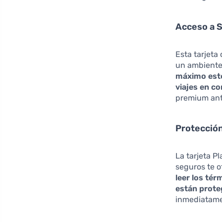
Acceso a S
Esta tarjeta
un ambiente
máximo este 
viajes en c
premium ant
Protecció
La tarjeta P
seguros te o
leer los té
están prote
inmediatame