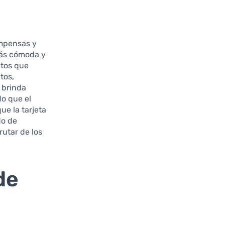
ompensas y
más cómoda y
ntos que
tos,
 brinda
do que el
ue la tarjeta
do de
rutar de los
de