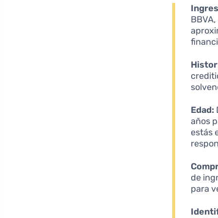
Ingre
BBVA, 
aproxi
financ
Histor
credit
solven
Edad:
años p
estás 
respon
Compr
de ing
para v
Identi