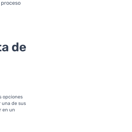
l proceso
ta de
os opciones
r una de sus
r en un