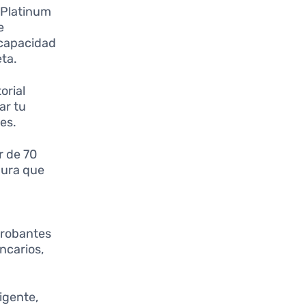
o Platinum
e
 capacidad
ta.
orial
ar tu
es.
r de 70
egura que
probantes
ncarios,
vigente,