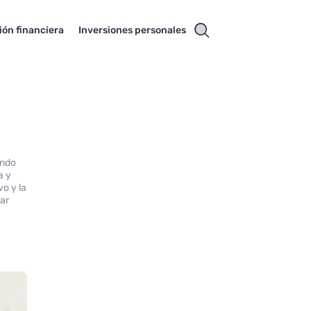
ión financiera
Inversiones personales
endo
a y
o y la
tar