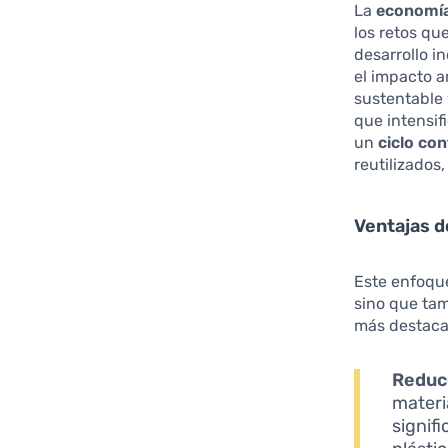
La
economía
los retos qu
desarrollo i
el impacto a
sustentable 
que intensif
un
ciclo co
reutilizados
Ventajas d
Este enfoque
sino que tam
más destaca
Reduc
materi
signif