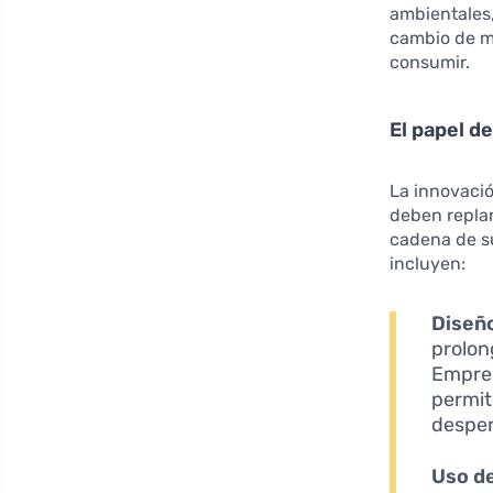
ambientales,
cambio de m
consumir.
El papel d
La innovació
deben replan
cadena de su
incluyen:
Diseño
prolon
Empres
permit
desper
Uso de