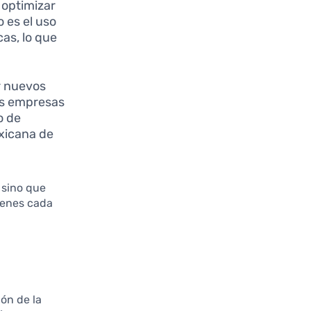
e optimizar
 es el uso
as, lo que
r nuevos
las empresas
o de
xicana de
 sino que
ienes cada
ón de la