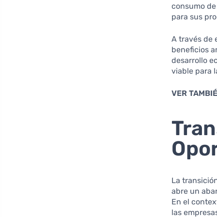
consumo de 
para sus pr
A través de 
beneficios a
desarrollo e
viable para 
VER TAMBIÉ
Tran
Opo
La transició
abre un aba
En el contex
las empresa