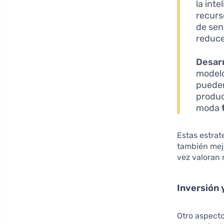
la inte
recurs
de sen
reduce
Desarr
modelo
pueden
produc
moda
Estas estrat
también mejo
vez valoran 
Inversión 
Otro aspecto