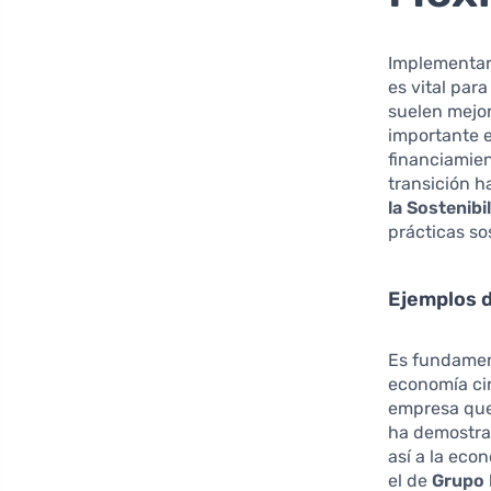
Implementar 
es vital par
suelen mejor
importante 
financiamien
transición h
la Sostenibi
prácticas so
Ejemplos d
Es fundamen
economía cir
empresa que 
ha demostrad
así a la eco
el de
Grupo