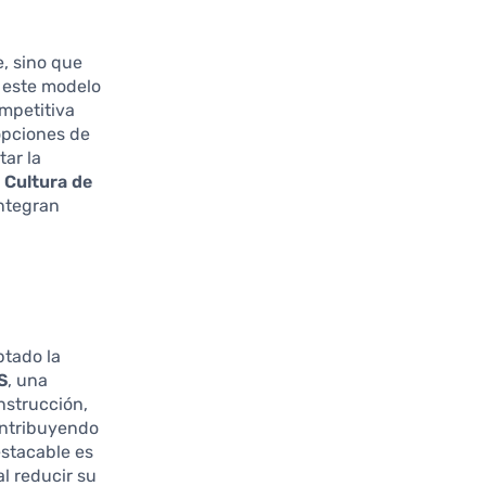
e, sino que
n este modelo
ompetitiva
opciones de
tar la
 Cultura de
ntegran
tado la
S
, una
nstrucción,
ontribuyendo
estacable es
l reducir su