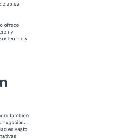
iclables
lo ofrece
ción y
sostenible y
en
 pero también
s negocios.
dad es vasto,
mativas