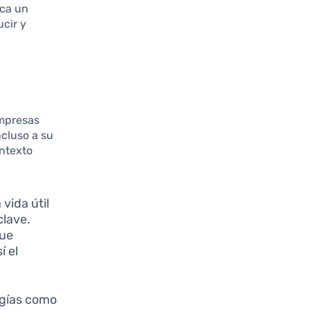
ica un
cir y
empresas
ncluso a su
ontexto
vida útil
clave.
que
 el
ogías como