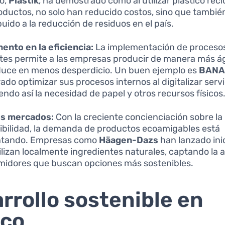
co,
Plastik
, ha demostrado cómo al utilizar plástico rec
oductos, no solo han reducido costos, sino que tambié
buido a la reducción de residuos en el país.
ento en la eficiencia:
La implementación de proceso
ntes permite a las empresas producir de manera más ági
duce en menos desperdicio. Un buen ejemplo es
BANA
ado optimizar sus procesos internos al digitalizar servi
endo así la necesidad de papel y otros recursos físicos
s mercados:
Con la creciente concienciación sobre la
ibilidad, la demanda de productos ecoamigables está
tando. Empresas como
Häagen-Dazs
han lanzado ini
ilizan localmente ingredientes naturales, captando la 
idores que buscan opciones más sostenibles.
rrollo sostenible en
ico