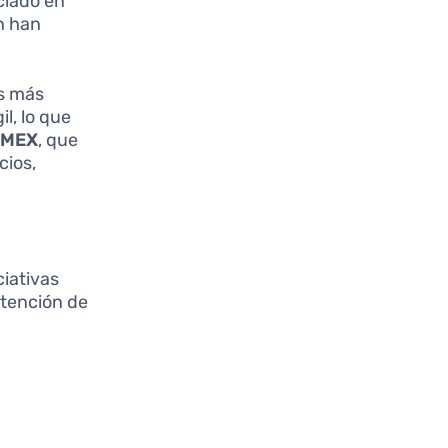
iclado en
n han
s más
l, lo que
MEX
, que
cios,
.
ciativas
atención de