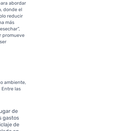
para abordar
o, donde el
olo reducir
una más
desechar”,
lar promueve
ser
io ambiente,
 Entre las
lugar de
s gastos
claje de