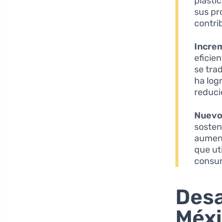
plásti
sus pr
contri
Increm
eficie
se tra
ha logr
reduci
Nuevo
sosten
aumen
que ut
consum
Desa
Méx