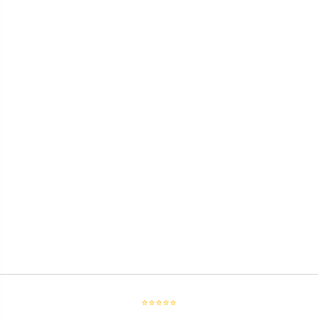
⭐⭐⭐⭐⭐