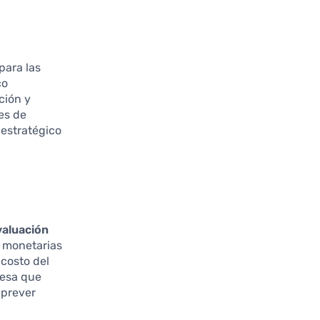
para las
co
ción y
es de
 estratégico
valuación
y monetarias
 costo del
resa que
 prever