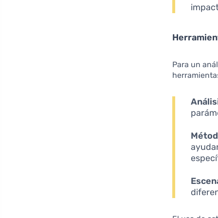
impact
Herramient
Para un aná
herramientas
Anális
paráme
Métod
ayudan
especí
Escena
difere