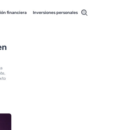
ión financiera
Inversiones personales
en
ta
te,
exto