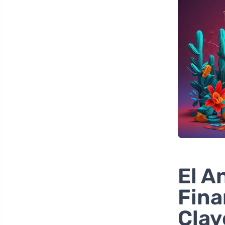
El A
Fina
Clav