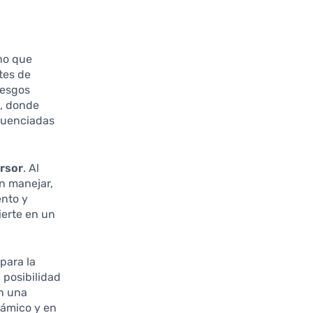
ino que
ntes de
iesgos
o, donde
fluenciadas
ersor
. Al
an manejar,
ento y
ierte en un
 para la
 posibilidad
en una
námico y en