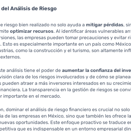
 del Análisis de Riesgo
de riesgo bien realizado no solo ayuda a
mitigar pérdidas
, s
rmite
optimizar recursos
. Al identificar áreas vulnerables a
ersiones, las empresas pueden tomar precauciones y evitar r
s. Esto es especialmente importante en un país como Méxic
trias, como la construcción y el turismo, son altamente in
 externos.
te análisis tiene el poder de
aumentar la confianza del inv
visión clara de los riesgos involucrados y de cómo se plane
 pueden atraer a más inversores interesados en su crecimi
financiera. La transparencia en la gestión de riesgos se conv
r importante en el mercado.
n, dominar el análisis de riesgo financiero es crucial no solo
a de las empresas en México, sino que también les ofrece la
 nuevas oportunidades. Este enfoque proactivo se traduce 
etitiva que es indispensable en un entorno empresarial di