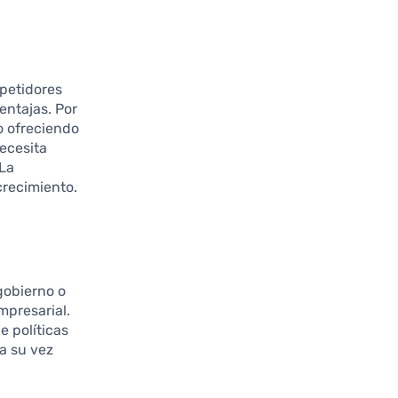
mpetidores
entajas. Por
o ofreciendo
ecesita
 La
crecimiento.
 gobierno o
mpresarial.
e políticas
a su vez