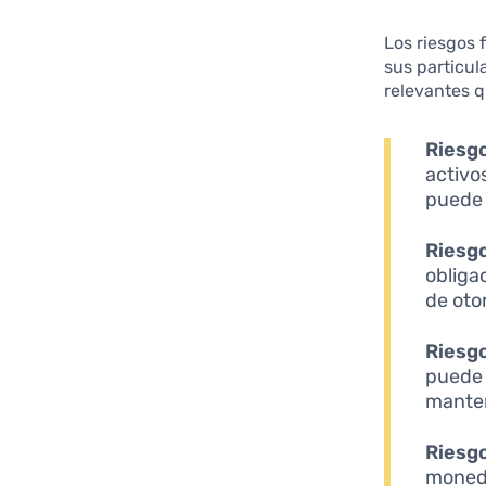
Los riesgos 
sus particul
relevantes 
Riesg
activo
puede i
Riesgo
obliga
de oto
Riesgo
puede 
manten
Riesgo
moneda