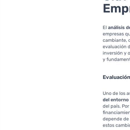
Empr
El
análisis d
empresas qu
cambiante, c
evaluación d
inversión y 
y fundament
Evaluació
Uno de los a
del entorn
del país. Po
financiamien
depende de 
estos cambio