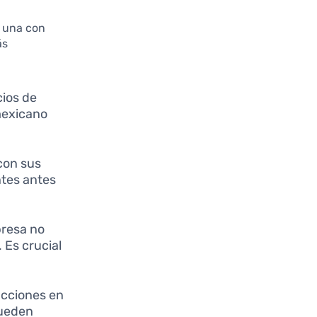
a una con
ás
cios de
mexicano
con sus
ntes antes
presa no
 Es crucial
acciones en
pueden