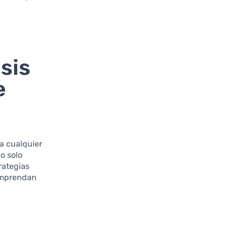
sis
e
a cualquier
o solo
rategias
comprendan