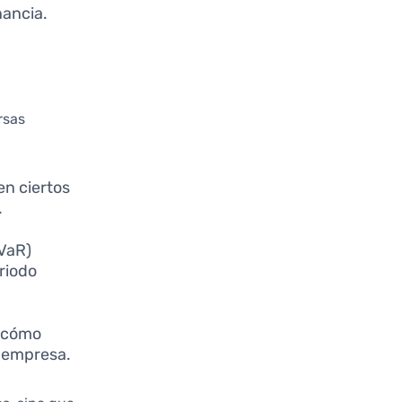
nancia.
rsas
en ciertos
.
(VaR)
eriodo
r cómo
a empresa.