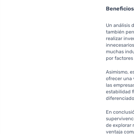
Beneficios
Un análisis 
también pe
realizar inv
innecesario
muchas indus
por factores
Asimismo, es
ofrecer una 
las empresas
estabilidad 
diferenciado
En conclusió
supervivenci
de explorar
ventaja comp