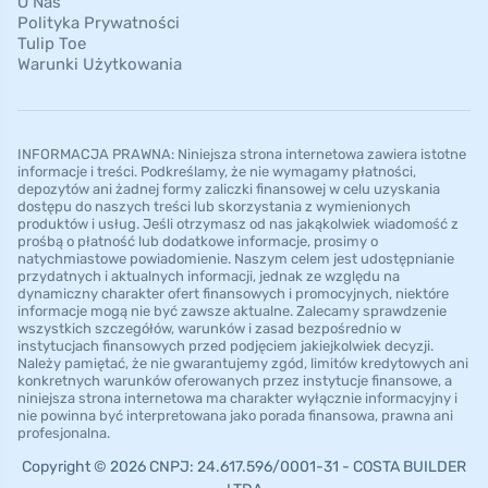
O Nas
Polityka Prywatności
Tulip Toe
Warunki Użytkowania
INFORMACJA PRAWNA: Niniejsza strona internetowa zawiera istotne
informacje i treści. Podkreślamy, że nie wymagamy płatności,
depozytów ani żadnej formy zaliczki finansowej w celu uzyskania
dostępu do naszych treści lub skorzystania z wymienionych
produktów i usług. Jeśli otrzymasz od nas jakąkolwiek wiadomość z
prośbą o płatność lub dodatkowe informacje, prosimy o
natychmiastowe powiadomienie. Naszym celem jest udostępnianie
przydatnych i aktualnych informacji, jednak ze względu na
dynamiczny charakter ofert finansowych i promocyjnych, niektóre
informacje mogą nie być zawsze aktualne. Zalecamy sprawdzenie
wszystkich szczegółów, warunków i zasad bezpośrednio w
instytucjach finansowych przed podjęciem jakiejkolwiek decyzji.
Należy pamiętać, że nie gwarantujemy zgód, limitów kredytowych ani
konkretnych warunków oferowanych przez instytucje finansowe, a
niniejsza strona internetowa ma charakter wyłącznie informacyjny i
nie powinna być interpretowana jako porada finansowa, prawna ani
profesjonalna.
Copyright © 2026 CNPJ: 24.617.596/0001-31 - COSTA BUILDER