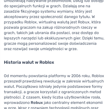
umożliwiają nabywanie przedmiotów, usług lub dostęp
do specjalnych funkcji w grach. Działają one na
zasadzie fikcyjnego systemu wymiany, który jest
akceptowany przez społeczność danego tytułu. W
przypadku Roblox, wirtualną walutą jest Robux, która
pozwala graczom na zakup różnorodnych rzeczy w
grach, takich jak ubrania dla postaci, oraz dostęp do
lepszych narzędzi lub ekskluzywnych gier. Dzięki temu,
gracze mogą personalizować swoje doświadczenia
oraz rozwijać swoje umiejętności w grze.
Historia walut w Roblox
Od momentu powstania platformy w 2006 roku, Roblox
przeszedł prawdziwą rewolucję w zakresie wirtualnych
walut. Początkowo istniały jedynie podstawowe formy
transakcji, a gracze korzystali z ograniczonych metod
płatności. Z czasem, kiedy liczba użytkowników rosła,
wprowadzono
Robux
jako centralny element ekonomii
w grze. Wraz z rozwojem technologii mobilnych oraz