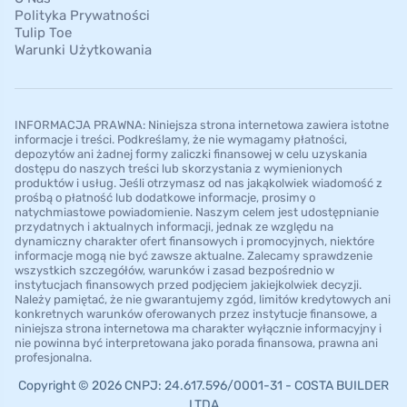
Polityka Prywatności
Tulip Toe
Warunki Użytkowania
INFORMACJA PRAWNA: Niniejsza strona internetowa zawiera istotne
informacje i treści. Podkreślamy, że nie wymagamy płatności,
depozytów ani żadnej formy zaliczki finansowej w celu uzyskania
dostępu do naszych treści lub skorzystania z wymienionych
produktów i usług. Jeśli otrzymasz od nas jakąkolwiek wiadomość z
prośbą o płatność lub dodatkowe informacje, prosimy o
natychmiastowe powiadomienie. Naszym celem jest udostępnianie
przydatnych i aktualnych informacji, jednak ze względu na
dynamiczny charakter ofert finansowych i promocyjnych, niektóre
informacje mogą nie być zawsze aktualne. Zalecamy sprawdzenie
wszystkich szczegółów, warunków i zasad bezpośrednio w
instytucjach finansowych przed podjęciem jakiejkolwiek decyzji.
Należy pamiętać, że nie gwarantujemy zgód, limitów kredytowych ani
konkretnych warunków oferowanych przez instytucje finansowe, a
niniejsza strona internetowa ma charakter wyłącznie informacyjny i
nie powinna być interpretowana jako porada finansowa, prawna ani
profesjonalna.
Copyright © 2026 CNPJ: 24.617.596/0001-31 - COSTA BUILDER
LTDA