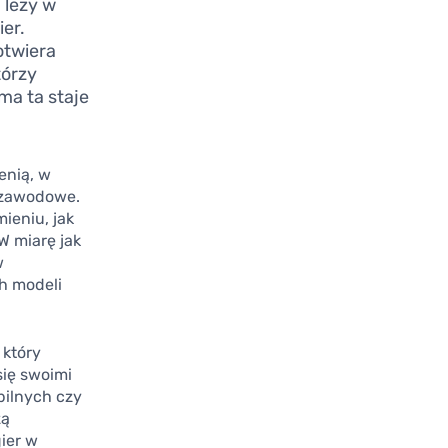
 leży w
ier.
otwiera
tórzy
ma ta staje
enią, w
 zawodowe.
ieniu, jak
W miarę jak
w
h modeli
który
się swoimi
bilnych czy
zą
gier w