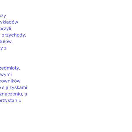
czy
zykładów
orzyli
e przychody.
tułów,
y z
zedmioty,
ziwymi
tkowników.
e się zyskami
 znaczeniu, a
orzystaniu