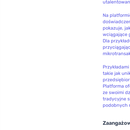
utalentowan
Na platformi
doświadczen
pokazuje, ja
wciągające g
Dla przykład
przyciągają
mikrotransak
Przykładami
takie jak un
przedsiębio
Platforma of
ze swoimi dz
tradycyjne 
podobnych m
Zaangażow