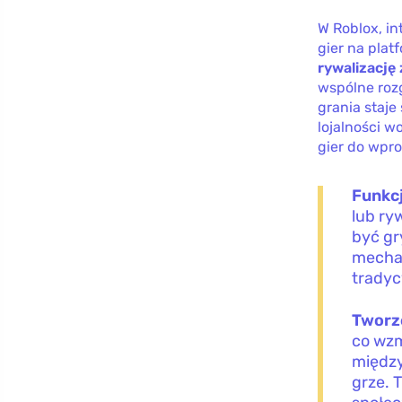
W Roblox, in
gier na plat
rywalizację
wspólne roz
grania staje
lojalności w
gier do wpr
Funkc
lub ry
być gr
mecha
tradyc
Tworz
co wzm
między
grze. 