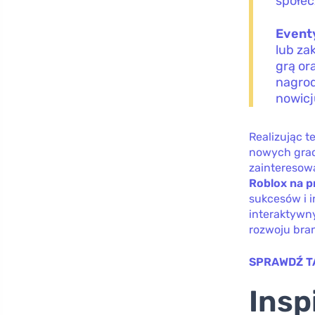
społec
Eventy
lub za
grą or
nagrod
nowicj
Realizując t
nowych gracz
zainteresow
Roblox na pr
sukcesów i i
interaktywny
rozwoju bran
SPRAWDŹ T
Insp