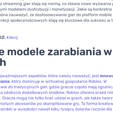
z streaming gier stają się normą, co stawia nowe wyzwania
mi modelami dystrybucji i monetyzacji. Jakie są konkretne 
ożna zauważyć, że dostosowywanie gier do platform mobile 
unkcji społecznościowych stają się kluczowe dla sukcesu w 
EŻ:
Kliknij
 modele zarabiania w
ch
jważniejszych aspektów, które należy rozważyć, jest
innow
iania
, który dominuję w wirtualnej gospodarce Roblox. W
wie do tradycyjnych gier, gdzie gracze często mają ograni
na zdobycie dodatkowych środków, Roblox otwiera przed nim
. Gracze mogą nie tylko brać udział w grach, ale także twor
prostych akcesoriów po skomplikowane gry. Ta forma kreaty
arobki w wysokości nawet kilku tysięcy dolarów rocznie dla