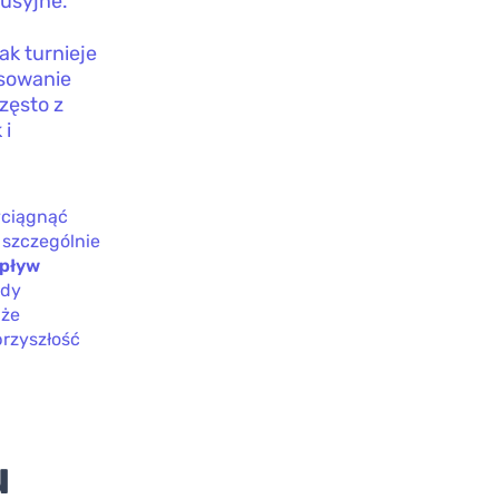
kusyjne.
ak turnieje
esowanie
zęsto z
 i
yciągnąć
 szczególnie
wpływ
ady
 że
przyszłość
u