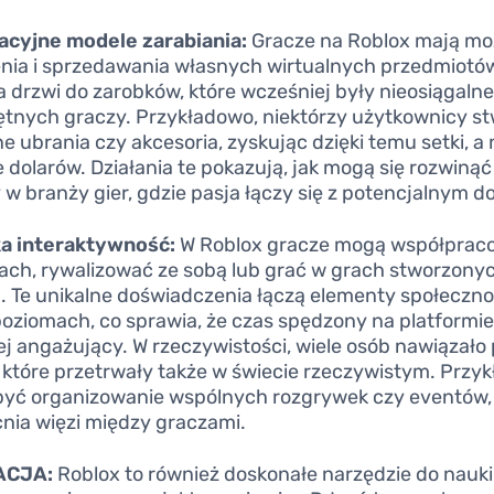
acyjne modele zarabiania:
Gracze na Roblox mają mo
nia i sprzedawania własnych wirtualnych przedmiotów
a drzwi do zarobków, które wcześniej były nieosiągalne
ętnych graczy. Przykładowo, niektórzy użytkownicy st
ne ubrania czy akcesoria, zyskując dzięki temu setki, a
e dolarów. Działania te pokazują, jak mogą się rozwiną
y w branży gier, gdzie pasja łączy się z potencjalnym 
a interaktywność:
W Roblox gracze mogą współprac
ach, rywalizować ze sobą lub grać w grach stworzony
. Te unikalne doświadczenia łączą elementy społeczn
poziomach, co sprawia, że czas spędzony na platformie
ej angażujący. W rzeczywistości, wiele osób nawiązało 
, które przetrwały także w świecie rzeczywistym. Przy
yć organizowanie wspólnych rozgrywek czy eventów,
ia więzi między graczami.
ACJA:
Roblox to również doskonałe narzędzie do nauki