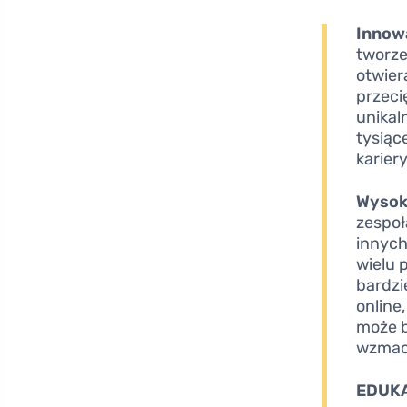
Innow
tworze
otwier
przeci
unikal
tysiąc
karier
Wysok
zespoł
innych
wielu 
bardzi
online
może b
wzmacn
EDUK