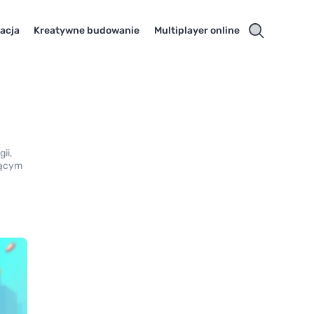
acja
Kreatywne budowanie
Multiplayer online
ii,
nącym