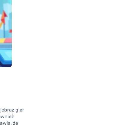
jobraz gier
ównież
awia, że