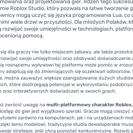
mowania oraz projektowania gier. Rdzeń tego sukcesu
mie Roblox Studio, który pozwala na łatwe tworzenie g
wnicy mogą uczyć się języka programowania Lua, co 
nimi wiele drzwi w przyszłości. Dla młodych Polaków, k
 rozwijać swoje umiejętności w technologiach, platfor
eocenioną pomocą.
 się dla graczy nie tylko miejscem zabawy, ale także przestrz
 rozwijać swoje umiejętności oraz zdobywać doświadczenie
 się rosnącemu wpływowi tej platformy może pomóc w zrozum
ry adaptują się do zmieniających się oczekiwań odbiorców. 
ie, można zauważyć większe zaangażowanie dużych studió
ich, które dostrzegają potencjał w wykorzystaniu podobnyc
 oraz interaktywnych doświadczeń w swoich grach.
eż zwrócić uwagę na
multi-platformowy charakter Roblox,
dostęp do gier jest wyjątkowo szeroki. Gracze mogą cieszyć 
tytułami zarówno na komputerach, jak i na urządzeniach mo
Dzięki temu modelowi, tradycyjne studia deweloperskie mus
woje strategie, jeśli chcą pozostać konkurencyjne. Rozwój 