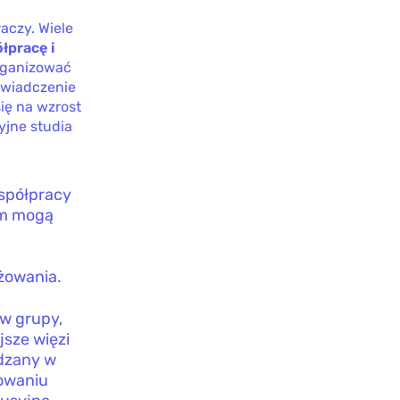
aczy. Wiele
łpracę i
rganizować
świadczenie
się na wzrost
yjne studia
współpracy
dem mogą
żowania.
 w grupy,
jsze więzi
ędzany w
dowaniu