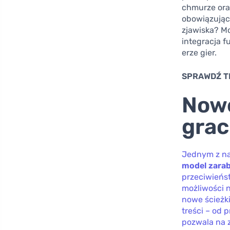
chmurze ora
obowiązujący
zjawiska? M
integracja f
erze gier.
SPRAWDŹ T
Nowe
gra
Jednym z na
model zarab
przeciwieńst
możliwości 
nowe ścieżki
treści – od 
pozwala na z