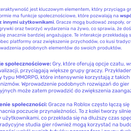
teraktywność jest kluczowym elementem, który przyciąga gr
formie ma funkcje społecznościowe, które pozwalają na
wspó
 z innymi użytkownikami
. Gracze mogą budować zespoły, o
grywki oraz tworzyć wydarzenia na żywo, co sprawia, że do
 się znacznie bardziej angażujące. Te interakcje przekładają 
obec platformy oraz zwiększenie przychodów, co kusi tradyc
owadzenia podobnych elementów do swoich produktów.
je społecznościowe:
Gry, które oferują opcje czatu, 
walizacji, przyciągają większe grupy graczy. Przykła
y typu MMORPG, które intensywnie korzystają z takich
nizmów. Wprowadzenie podobnych rozwiązań do gier
yjnych może zatem prowadzić do zwiększenia zaanga
enie społeczności:
Gracze na Roblox często łączą się
acnia poczucie przynależności. To z kolei tworzy silnie
 użytkownikami, co przekłada się na dłuższy czas sp
Tradycyjne studia gier również mogą korzystać na bu