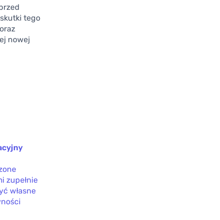
 przed
skutki tego
oraz
tej nowej
acyjny
czone
i zupełnie
zyć własne
wności