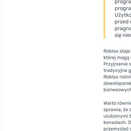
progra
progra
Użytko
przed 
pragną
się ni
Roblox staje
której mogą
Przyjrzenie
tradycyjne g
Roblox rośn
dewelopersk
biznesowych
Warto równi
sprawia, że 
ulubionymi 
konsolach. 
przemyśleć s