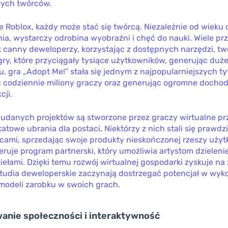
ych twórców.
e Roblox, każdy może stać się twórcą. Niezależnie od wieku 
ia, wystarczy odrobina wyobraźni i chęć do nauki. Wiele pr
k canny deweloperzy, korzystając z dostępnych narzędzi, tw
ry, które przyciągały tysiące użytkowników, generując duż
u, gra „Adopt Me!” stała się jednym z najpopularniejszych ty
c codziennie miliony graczy oraz generując ogromne dochod
cji.
 udanych projektów są stworzone przez graczy wirtualne pr
ikatowe ubrania dla postaci. Niektórzy z nich stali się prawd
rcami, sprzedając swoje produkty nieskończonej rzeszy uży
eruje program partnerski, który umożliwia artystom dzieleni
iełami. Dzięki temu rozwój wirtualnej gospodarki zyskuje na
studia deweloperskie zaczynają dostrzegać potencjał w wyk
odeli zarobku w swoich grach.
anie społeczności i interaktywność