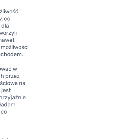
żliwość
, co
 dla
worzyli
 nawet
ć możliwości
dochodem.
ować w
ch przez
ościowe na
 jest
przyjaźnie
kładem
 co