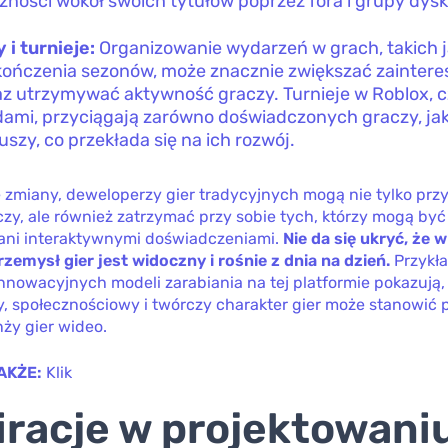
zności wokół swoich tytułów poprzez fora i grupy dys
 i turnieje:
Organizowanie wydarzeń w grach, takich j
kończenia sezonów, może znacznie zwiększać zainter
az utrzymywać aktywność graczy. Turnieje w Roblox, c
ami, przyciągają zarówno doświadczonych graczy, jak
uszy, co przekłada się na ich rozwój.
e zmiany, deweloperzy gier tradycyjnych mogą nie tylko prz
y, ale również zatrzymać przy sobie tych, którzy mogą być
ani interaktywnymi doświadczeniami.
Nie da się ukryć, że 
zemysł gier jest widoczny i rośnie z dnia na dzień.
Przykł
nnowacyjnych modeli zarabiania na tej platformie pokazują,
, społecznościowy i twórczy charakter gier może stanowić 
ży gier wideo.
AKŻE:
Klik
iracje w projektowani