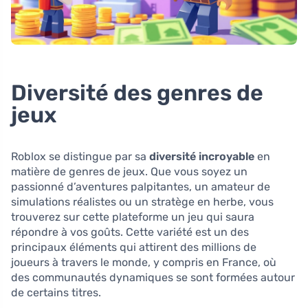
Diversité des genres de
jeux
Roblox se distingue par sa
diversité incroyable
en
matière de genres de jeux. Que vous soyez un
passionné d’aventures palpitantes, un amateur de
simulations réalistes ou un stratège en herbe, vous
trouverez sur cette plateforme un jeu qui saura
répondre à vos goûts. Cette variété est un des
principaux éléments qui attirent des millions de
joueurs à travers le monde, y compris en France, où
des communautés dynamiques se sont formées autour
de certains titres.