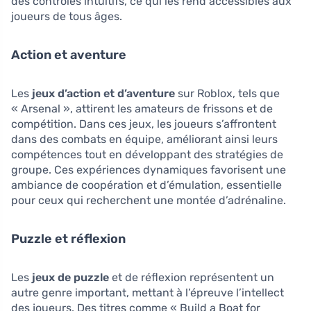
des contrôles intuitifs, ce qui les rend accessibles aux
joueurs de tous âges.
Action et aventure
Les
jeux d’action et d’aventure
sur Roblox, tels que
« Arsenal », attirent les amateurs de frissons et de
compétition. Dans ces jeux, les joueurs s’affrontent
dans des combats en équipe, améliorant ainsi leurs
compétences tout en développant des stratégies de
groupe. Ces expériences dynamiques favorisent une
ambiance de coopération et d’émulation, essentielle
pour ceux qui recherchent une montée d’adrénaline.
Puzzle et réflexion
Les
jeux de puzzle
et de réflexion représentent un
autre genre important, mettant à l’épreuve l’intellect
des joueurs. Des titres comme « Build a Boat for