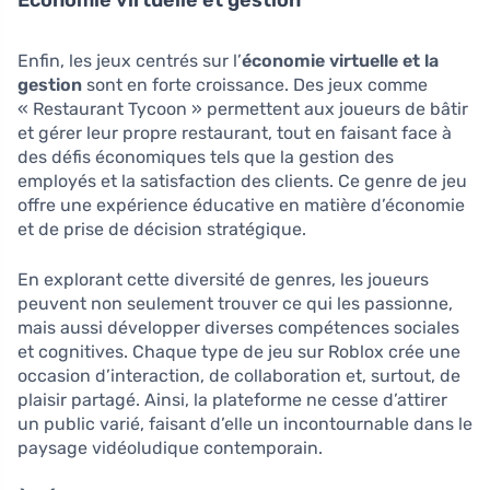
Économie virtuelle et gestion
Enfin, les jeux centrés sur l’
économie virtuelle et la
gestion
sont en forte croissance. Des jeux comme
« Restaurant Tycoon » permettent aux joueurs de bâtir
et gérer leur propre restaurant, tout en faisant face à
des défis économiques tels que la gestion des
employés et la satisfaction des clients. Ce genre de jeu
offre une expérience éducative en matière d’économie
et de prise de décision stratégique.
En explorant cette diversité de genres, les joueurs
peuvent non seulement trouver ce qui les passionne,
mais aussi développer diverses compétences sociales
et cognitives. Chaque type de jeu sur Roblox crée une
occasion d’interaction, de collaboration et, surtout, de
plaisir partagé. Ainsi, la plateforme ne cesse d’attirer
un public varié, faisant d’elle un incontournable dans le
paysage vidéoludique contemporain.