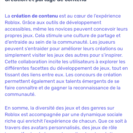
La
création de contenu
est au cœur de l’expérience
Roblox. Grâce aux outils de développement
accessibles, même les novices peuvent concevoir leurs
propres jeux. Cela stimule une culture de partage et
d’entraide au sein de la communauté. Les joueurs
peuvent s’entraider pour améliorer leurs créations ou
simplement visiter les jeux des autres pour s’inspirer.
Cette collaboration incite les utilisateurs à explorer les
différentes facettes du développement de jeux, tout en
tissant des liens entre eux. Les concours de création
permettent également aux talents émergents de se
faire connaître et de gagner la reconnaissance de la
communauté.
En somme, la diversité des jeux et des genres sur
Roblox est accompagnée par une dynamique sociale
riche qui enrichit l’expérience de chacun. Que ce soit à
travers des avatars personnalisés, des jeux de rôle