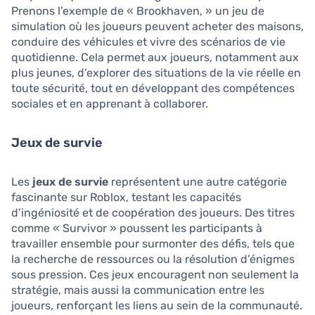
Prenons l’exemple de « Brookhaven, » un jeu de
simulation où les joueurs peuvent acheter des maisons,
conduire des véhicules et vivre des scénarios de vie
quotidienne. Cela permet aux joueurs, notamment aux
plus jeunes, d’explorer des situations de la vie réelle en
toute sécurité, tout en développant des compétences
sociales et en apprenant à collaborer.
Jeux de survie
Les
jeux de survie
représentent une autre catégorie
fascinante sur Roblox, testant les capacités
d’ingéniosité et de coopération des joueurs. Des titres
comme « Survivor » poussent les participants à
travailler ensemble pour surmonter des défis, tels que
la recherche de ressources ou la résolution d’énigmes
sous pression. Ces jeux encouragent non seulement la
stratégie, mais aussi la communication entre les
joueurs, renforçant les liens au sein de la communauté.