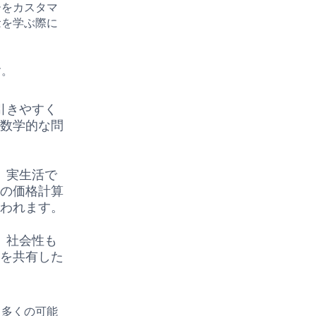
ーをカスタマ
念を学ぶ際に
す。
引きやすく
て数学的な問
、実生活で
際の価格計算
行われます。
、社会性も
報を共有した
、多くの可能