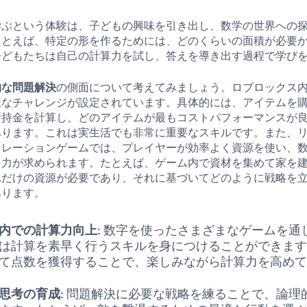
学ぶという体験は、子どもの興味を引き出し、数学の世界への
たとえば、特定の形を作るためには、どのくらいの面積が必要
子どもたちは自己の計算力を試し、答えを導き出す過程で学び
的な問題解決
の側面について考えてみましょう。ロブロックス
様なチャレンジが設定されています。具体的には、アイテムを
所持金を計算し、どのアイテムが最もコストパフォーマンスが
あります。これは実生活でも非常に重要なスキルです。また、
ュレーションゲームでは、プレイヤーが効率よく資源を使い、
う力が求められます。たとえば、ゲーム内で資材を集めて家を
れだけの資源が必要であり、それに基づいてどのように戦略を
あります。
内での計算力向上
: 数字を使ったさまざまなゲームを通
は計算を素早く行うスキルを身につけることができま
て点数を獲得することで、楽しみながら計算力を高め
思考の育成
: 問題解決に必要な戦略を練ることで、論理