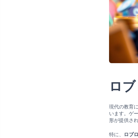
ロブ
現代の教育
います。ゲ
形が提供さ
特に、
ロブ