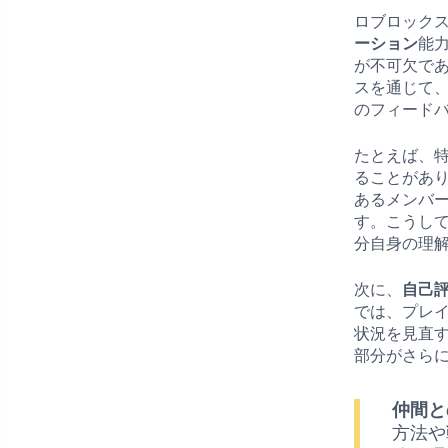
ロブロック
ーション
能
が不可欠で
スを通じて
のフィード
たとえば、
ることがあ
あるメンバ
す。こうし
分自身の理
次に、
自己
では、プレ
状況を見直
部分がさら
仲間と
方法や