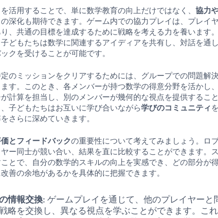
スを活用することで、単に数学教育の向上だけではなく、
協力
力の深化も期待できます。ゲーム内での協力プレイは、プレイ
あり、共通の目標を達成するために戦略を考える力を養います
、子どもたちは数学に関連するアイディアを共有し、対話を通
バックを受けることが可能です。
特定のミッションをクリアするためには、グループでの問題解
ります。このとき、各メンバーが持つ数学の得意分野を活かし
ーが計算を担当し、別のメンバーが幾何的な視点を提供するこ
て、子どもたちはお互いに学び合いながら
学びのコミュニティ
解をさらに深めていきます。
評価とフィードバック
の重要性について考えてみましょう。ロ
イヤー同士が競い合い、結果を直に比較することができます。
すことで、自分の数学的スキルの向上を実感でき、どの部分が
に改善の余地があるかを具体的に把握できます。
の情報交換
: ゲームプレイを通じて、他のプレイヤーと
戦略を交換し、異なる視点を学ぶことができます。こ