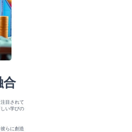
融合
て注目されて
新しい学びの
、彼らに創造