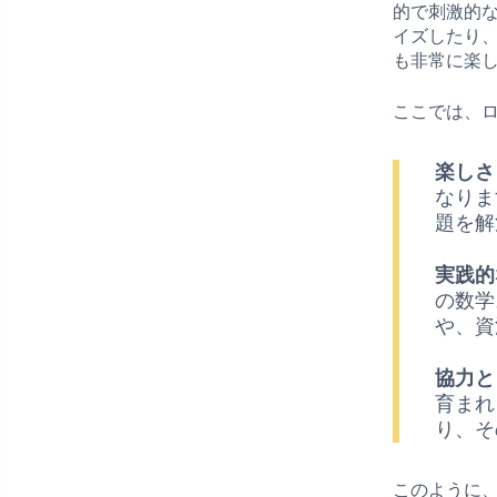
的で刺激的
イズしたり
も非常に楽
ここでは、
楽しさ
なりま
題を解
実践的
の数学
や、資
協力と
育まれ
り、そ
このように