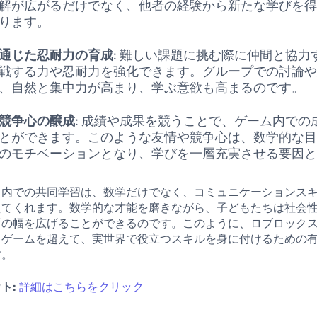
解が広がるだけでなく、他者の経験から新たな学びを
ります。
通じた忍耐力の育成
: 難しい課題に挑む際に仲間と協力
戦する力や忍耐力を強化できます。グループでの討論
、自然と集中力が高まり、学ぶ意欲も高まるのです。
競争心の醸成
: 成績や成果を競うことで、ゲーム内での
とができます。このような友情や競争心は、数学的な
のモチベーションとなり、学びを一層充実させる要因
ス内での共同学習は、数学だけでなく、コミュニケーションス
えてくれます。数学的な才能を磨きながら、子どもたちは社会
育の幅を広げることができるのです。このように、ロブロック
るゲームを超えて、実世界で役立つスキルを身に付けるための
す。
ト:
詳細はこちらをクリック