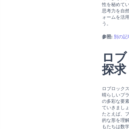
性を秘めて
思考力を自
ォームを活
う。
参照:
別の記
ロブ
探求
ロブロック
晴らしいプ
の多彩な要
ていきまし
たとえば、
的な形を理
もたちは数