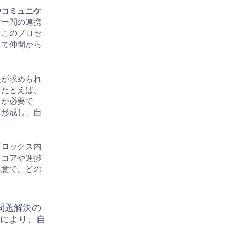
やコミュニケ
ヤー間の連携
。このプロセ
して仲間から
決が求められ
、たとえば、
とが必要で
を形成し、自
ブロックス内
スコアや進捗
得意で、どの
問題解決の
れにより、自