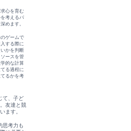
探求心を育む
かを考えるパ
を深めます。
内のゲームで
購入する際に
良いかを判断
リソースを管
数学的な計算
建てる過程に
立てるかを考
じて、子ど
す。友達と競
ています。
的思考力も