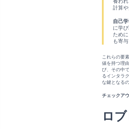
養われ
計算や
自己学
に学び
ために
も寄与
これらの要
値を持つ理
び、その中
るインタラ
な鍵となる
チェックアウ
ロブ