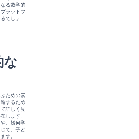
となる数学的
たプラットフ
えるでしょ
的な
学ぶための素
促進するため
いて詳しく見
存在します。
ムや、幾何学
通じて、子ど
きます。