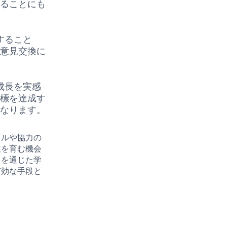
得ることにも
すること
や意見交換に
成長を実感
目標を達成す
となります。
キルや協力の
性を育む機会
スを通じた学
有効な手段と