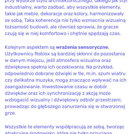
przy wyborze stylu architektonicznego, takiego jak styl
industrialny, warto zadbać, aby wszystkie elementy,
takie jak meble, dekoracje oraz kolory, harmonizowały
ze sobą. Taka koherencja nie tylko wzmacnia wizualną
tożsamość budowli, ale również sprawia, że gracze
czują się w niej komfortowo i chętnie spędzają czas.
Kolejnym aspektem są
wrażenia sensoryczne
.
Użytkownicy Roblox są bardziej skłonni do pozostania
w danym miejscu, jeśli atmosfera wizualna oraz
dźwiękowa spełnia ich oczekiwania. Na przykład,
odpowiednio dobrane dźwięki w tle, m.in. szum wiatru
czy delikatna muzyka, mogą znacząco wpływać na ich
zaangażowanie. Inwestowanie czasu w dobór
dźwięków oraz ich synchronizację z akcją może
wzbogacić wizualny i dźwiękowy odbiór przestrzeni,
prowadząc do głębszego zanurzenia się w stworzonej
grze.
Wszystkie te elementy współpracują ze sobą, tworząc
atrakcyjne środowisko, które nie tylko przyciąga