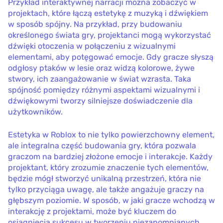
Przykład interaktywnej narracji można zobaczyć w
projektach, które łączą estetykę z muzyką i dźwiękiem
w sposób spójny. Na przykład, przy budowaniu
określonego świata gry, projektanci mogą wykorzystać
dźwięki otoczenia w połączeniu z wizualnymi
elementami, aby potęgować emocje. Gdy gracze słyszą
odgłosy ptaków w lesie oraz widzą kolorowe, żywe
stwory, ich zaangażowanie w świat wzrasta. Taka
spójność pomiędzy różnymi aspektami wizualnymi i
dźwiękowymi tworzy silniejsze doświadczenie dla
użytkowników.
Estetyka w Roblox to nie tylko powierzchowny element,
ale integralna część budowania gry, która pozwala
graczom na bardziej złożone emocje i interakcje. Każdy
projektant, który zrozumie znaczenie tych elementów,
będzie mógł stworzyć unikalną przestrzeń, która nie
tylko przyciąga uwagę, ale także angażuje graczy na
głębszym poziomie. W sposób, w jaki gracze wchodzą w
interakcję z projektami, może być kluczem do
osiągnięcia sukcesu w tworzeniu niezapomnianych