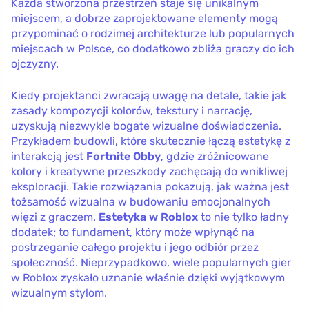
Każda stworzona przestrzeń staje się unikalnym
miejscem, a dobrze zaprojektowane elementy mogą
przypominać o rodzimej architekturze lub popularnych
miejscach w Polsce, co dodatkowo zbliża graczy do ich
ojczyzny.
Kiedy projektanci zwracają uwagę na detale, takie jak
zasady kompozycji kolorów, tekstury i narrację,
uzyskują niezwykle bogate wizualne doświadczenia.
Przykładem budowli, które skutecznie łączą estetykę z
interakcją jest
Fortnite Obby
, gdzie zróżnicowane
kolory i kreatywne przeszkody zachęcają do wnikliwej
eksploracji. Takie rozwiązania pokazują, jak ważna jest
tożsamość wizualna w budowaniu emocjonalnych
więzi z graczem.
Estetyka w Roblox
to nie tylko ładny
dodatek; to fundament, który może wpłynąć na
postrzeganie całego projektu i jego odbiór przez
społeczność. Nieprzypadkowo, wiele popularnych gier
w Roblox zyskało uznanie właśnie dzięki wyjątkowym
wizualnym stylom.