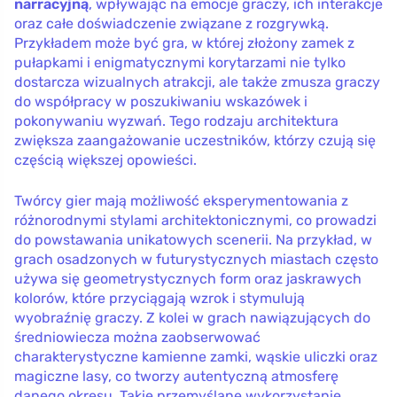
narracyjną
, wpływając na emocje graczy, ich interakcje
oraz całe doświadczenie związane z rozgrywką.
Przykładem może być gra, w której złożony zamek z
pułapkami i enigmatycznymi korytarzami nie tylko
dostarcza wizualnych atrakcji, ale także zmusza graczy
do współpracy w poszukiwaniu wskazówek i
pokonywaniu wyzwań. Tego rodzaju architektura
zwiększa zaangażowanie uczestników, którzy czują się
częścią większej opowieści.
Twórcy gier mają możliwość eksperymentowania z
różnorodnymi stylami architektonicznymi, co prowadzi
do powstawania unikatowych scenerii. Na przykład, w
grach osadzonych w futurystycznych miastach często
używa się geometrystycznych form oraz jaskrawych
kolorów, które przyciągają wzrok i stymulują
wyobraźnię graczy. Z kolei w grach nawiązujących do
średniowiecza można zaobserwować
charakterystyczne kamienne zamki, wąskie uliczki oraz
magiczne lasy, co tworzy autentyczną atmosferę
danego okresu. Takie przemyślane wykorzystanie