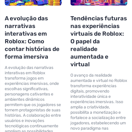
A evolução das
Tendências futuras
narrativas
nas experiências
interativas em
virtuais de Roblox:
Roblox: Como
O papel da
contar histórias de
realidade
forma imersiva
aumentada e
virtual
A evolução das narrativas
interativas em Roblox
O avanço da realidade
transforma jogos em
aumentada e virtual no Roblox
experiências imersivas, onde
transforma experiências
escolhas significativas,
digitais, promovendo
personagens cativantes e
interatividade única e
ambientes dinâmicos
experiências imersivas. Isso
permitem que os jogadores se
amplia a criatividade,
tornem protagonistas de suas
possibilita a monetização e
histórias. A colaboração entre
fortalece a socialização entre
usuários e inovações
jogadores, estabelecendo um
tecnológicas continuamente
novo paradigma nas
ampliam as possibilidades