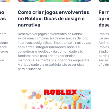
no
Como criar jogos envolventes
Ferr
vas
no Roblox: Dicas de design e
apri
narrativa
des
 com
Desenvolver jogos envolventes no Roblox
Roblox
exige uma combinação de mecânicas de jogo
usuári
 Game
intuitivas, design visual impactante e narrativas
Aprimo
mente
cativantes. Integrar interações sociais e
Roblox
través
considerar o feedback da comunidade são
Studio
fundamentais para criar experiências
partic
 de
memoráveis e manter os jogadores engajados.
são es
A criatividade e a estratégia são essenciais
eficiê
para o sucesso.