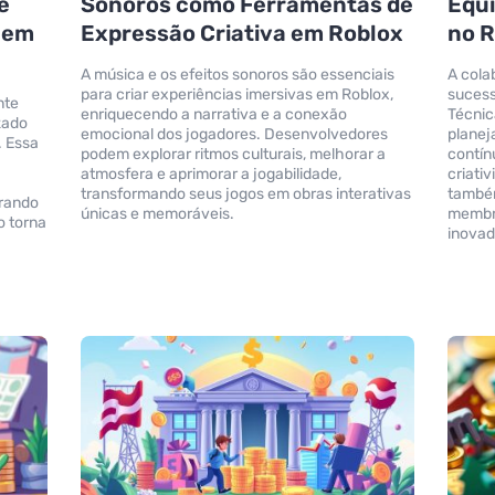
e
Sonoros como Ferramentas de
Equi
 em
Expressão Criativa em Roblox
no 
A música e os efeitos sonoros são essenciais
A cola
para criar experiências imersivas em Roblox,
sucess
nte
enriquecendo a narrativa e a conexão
Técnic
zado
emocional dos jogadores. Desenvolvedores
planej
. Essa
podem explorar ritmos culturais, melhorar a
contín
atmosfera e aprimorar a jogabilidade,
criati
transformando seus jogos em obras interativas
também
arando
únicas e memoráveis.
membro
o torna
inovad
.