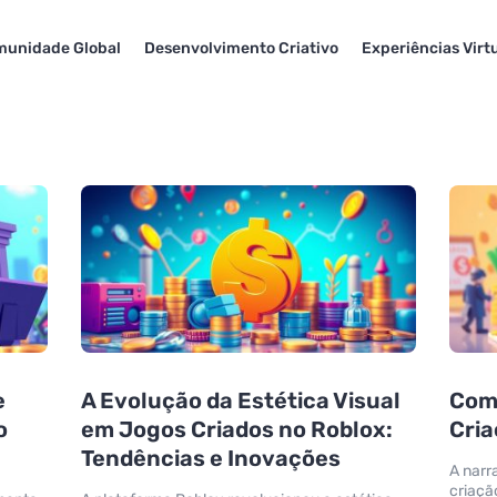
unidade Global
Desenvolvimento Criativo
Experiências Virt
e
A Evolução da Estética Visual
Como
o
em Jogos Criados no Roblox:
Cri
Tendências e Inovações
A narr
criaçã