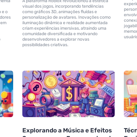
amenta
A plataforma Roblox revolucionou a estética
experi
visual dos jogos, incorporando tendências
person
 e o
como gráficos 3D, animações fluídas e
envolv
adores
personalização de avatares. Inovações como
conexã
ivem
iluminação dinâmica e realidade aumentada
jogabi
s
criam experiências imersivas, atraindo uma
memorá
a
comunidade diversificada e motivando
usuári
e
desenvolvedores a explorar novas
possibilidades criativas.
Explorando a Música e Efeitos
Téc