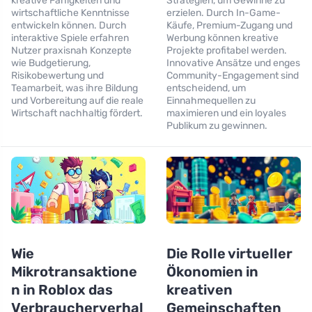
kreative Fähigkeiten und
Strategien, um Gewinne zu
wirtschaftliche Kenntnisse
erzielen. Durch In-Game-
entwickeln können. Durch
Käufe, Premium-Zugang und
interaktive Spiele erfahren
Werbung können kreative
Nutzer praxisnah Konzepte
Projekte profitabel werden.
wie Budgetierung,
Innovative Ansätze und enges
Risikobewertung und
Community-Engagement sind
Teamarbeit, was ihre Bildung
entscheidend, um
und Vorbereitung auf die reale
Einnahmequellen zu
Wirtschaft nachhaltig fördert.
maximieren und ein loyales
Publikum zu gewinnen.
Wie
Die Rolle virtueller
Mikrotransaktione
Ökonomien in
n in Roblox das
kreativen
Verbraucherverhal
Gemeinschaften