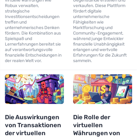
virtuelle Währungen wie
Gegenstände erstellen und
Robux verwalten,
verkaufen. Diese Plattform
strategische
fördert digitale
Investitionsentscheidungen
unternehmerische
treffen und
Fähigkeiten wie
unternehmerisches Denken
Marktforschung und
fördern. Die Kombination aus
Community-Engagement,
Spielspaß und
während junge Entwickler
Lernerfahrungen bereitet sie
finanzielle Unabhängigkeit
auf verantwortungsvolle
erlangen und wertvolle
finanzielle Entscheidungen in
Erfahrungen für die Zukunft
der realen Welt vor.
sammeln.
Die Auswirkungen
Die Rolle der
von Transaktionen
virtuellen
der virtuellen
Währungen von