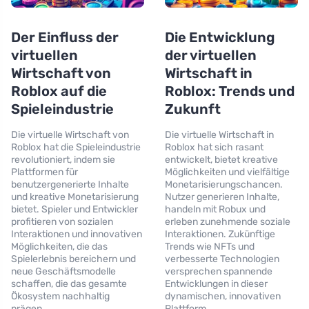
Der Einfluss der
Die Entwicklung
virtuellen
der virtuellen
Wirtschaft von
Wirtschaft in
Roblox auf die
Roblox: Trends und
Spieleindustrie
Zukunft
Die virtuelle Wirtschaft von
Die virtuelle Wirtschaft in
Roblox hat die Spieleindustrie
Roblox hat sich rasant
revolutioniert, indem sie
entwickelt, bietet kreative
Plattformen für
Möglichkeiten und vielfältige
benutzergenerierte Inhalte
Monetarisierungschancen.
und kreative Monetarisierung
Nutzer generieren Inhalte,
bietet. Spieler und Entwickler
handeln mit Robux und
profitieren von sozialen
erleben zunehmende soziale
Interaktionen und innovativen
Interaktionen. Zukünftige
Möglichkeiten, die das
Trends wie NFTs und
Spielerlebnis bereichern und
verbesserte Technologien
neue Geschäftsmodelle
versprechen spannende
schaffen, die das gesamte
Entwicklungen in dieser
Ökosystem nachhaltig
dynamischen, innovativen
prägen.
Plattform.