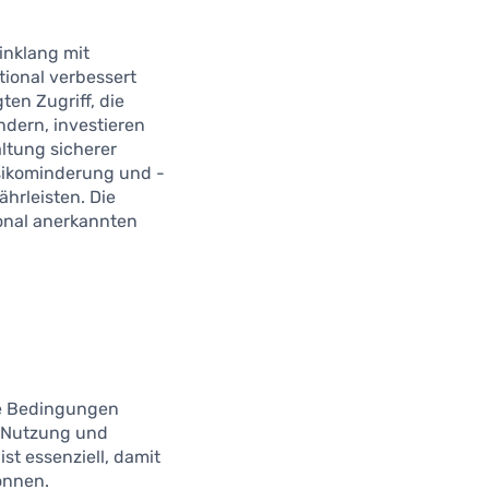
inklang mit
tional verbessert
en Zugriff, die
ndern, investieren
ltung sicherer
sikominderung und -
hrleisten. Die
onal anerkannten
die Bedingungen
, Nutzung und
t essenziell, damit
önnen.