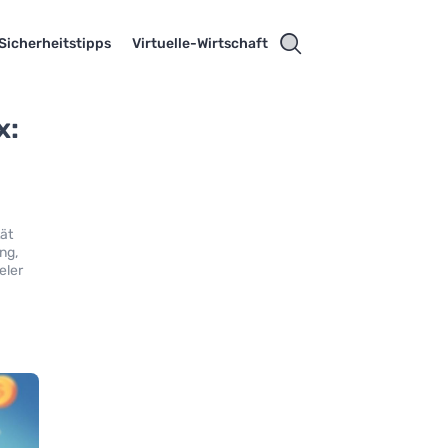
Sicherheitstipps
Virtuelle-Wirtschaft
x:
tät
ng,
eler