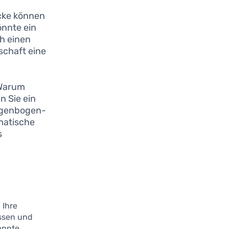
äcke können
önnte ein
h einen
schaft eine
 Warum
n Sie ein
Regenbogen-
ematische
s
 Ihre
assen und
annte