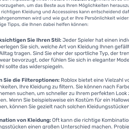
 vorzugehen, um das Beste aus Ihren Möglichkeiten herauszu
 richtigen Kleidung und Accessoires kann entscheidend dafü
ahrgenommen wird und wie gut er Ihre Persönlichkeit wider
nige Tipps, die Ihnen dabei helfen können:
sichtigen Sie Ihren Stil:
Jeder Spieler hat einen indi
Überlegen Sie sich, welche Art von Kleidung Ihnen gefäl
 Alltag tragen. Sind Sie eher der sportliche Typ, der tre
wear bevorzugt, oder fühlen Sie sich in eleganter Mode
l sollte das widerspiegeln.
 Sie die Filteroptionen:
Roblox bietet eine Vielzahl v
hkeiten, Ihre Kleidung zu filtern. Sie können nach Farbe
hemen suchen, um schneller zu Ihrem perfekten Look 
en. Wenn Sie beispielsweise ein Kostüm für ein Hallo
en, können Sie gezielt nach solchen Kleidungsstücken 
nation von Kleidung:
Oft kann die richtige Kombinati
ngsstücken einen großen Unterschied machen. Probie