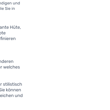
ändigen und
ie Sie in
gante Hüte,
ote
finieren
onderen
er welches
stilistisch
Sie können
reichen und