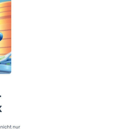
-
x
 nicht nur