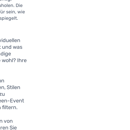
holen. Die
r sein, wie
spiegelt.
viduellen
lt und was
ndige
 wohl? Ihre
on
n, Stilen
zu
ween-Event
filtern.
on von
ren Sie