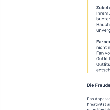
Zubeh
Ihrem 
bunter
Hauch 
unverg
Farbe
nicht 
Fan vo
Outfit
Outfit
entsch
Die Freude
Das Anpasse
Kreativität 
neue Kombin