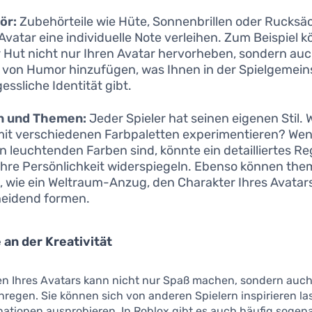
ör:
Zubehörteile wie Hüte, Sonnenbrillen oder Rucks
Avatar eine individuelle Note verleihen. Zum Beispiel k
 Hut nicht nur Ihren Avatar hervorheben, sondern auc
von Humor hinzufügen, was Ihnen in der Spielgemein
essliche Identität gibt.
n und Themen:
Jeder Spieler hat seinen eigenen Stil.
mit verschiedenen Farbpaletten experimentieren? Wen
n leuchtenden Farben sind, könnte ein detailliertes 
 Ihre Persönlichkeit widerspiegeln. Ebenso können th
s, wie ein Weltraum-Anzug, den Charakter Ihres Avatar
eidend formen.
 an der Kreativität
n Ihres Avatars kann nicht nur Spaß machen, sondern auch
anregen. Sie können sich von anderen Spielern inspirieren l
ationen ausprobieren. In Roblox gibt es auch häufig sogen