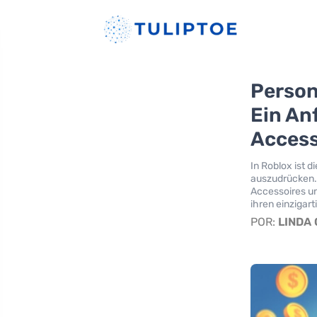
Person
Ein An
Access
In Roblox ist d
auszudrücken. 
Accessoires u
ihren einzigar
POR:
LINDA