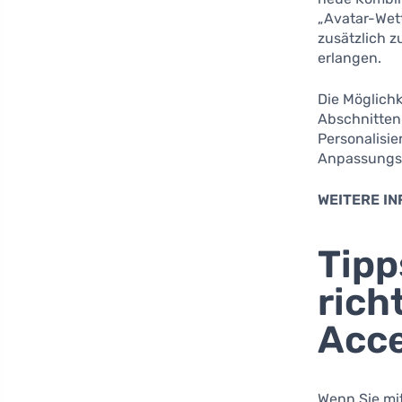
„Avatar-Wett
zusätzlich z
erlangen.
Die Möglichk
Abschnitten 
Personalisi
Anpassungso
WEITERE I
Tipp
rich
Acce
Wenn Sie mi