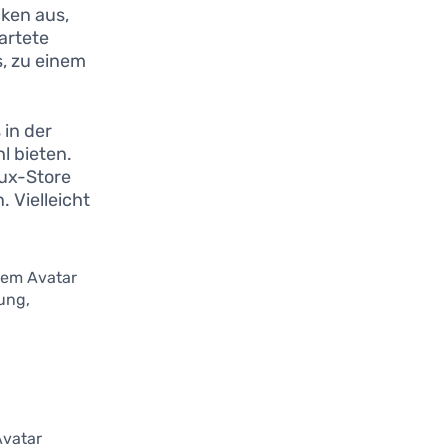
ken aus,
artete
s, zu einem
in der
l bieten.
bux-Store
 Vielleicht
rem Avatar
ung,
Avatar