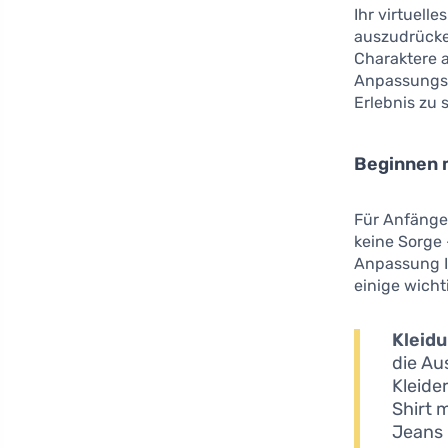
Ihr virtuell
auszudrücken
Charaktere a
Anpassungsmö
Erlebnis zu 
Beginnen 
Für Anfänge
keine Sorge
Anpassung I
einige wicht
Kleidu
die Au
Kleide
Shirt 
Jeans 