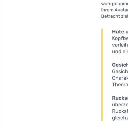
wahrgenommen
Ihrem Avatar
Betracht zie
Hüte 
Kopfbe
verlei
und ei
Gesic
Gesich
Charak
Thema 
Rucks
überze
Rucksä
gleich