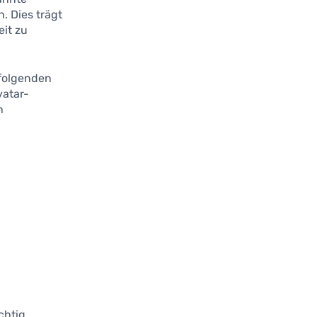
. Dies trägt
eit zu
 folgenden
vatar-
n
chtig,