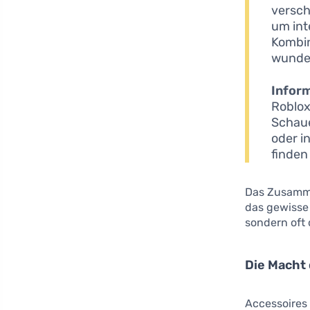
versch
um int
Kombin
wunder
Inform
Roblox
Schaue
oder i
finden
Das Zusamme
das gewisse 
sondern oft 
Die Macht
Accessoires