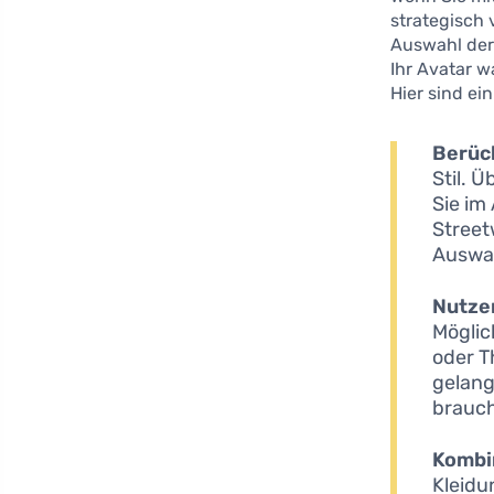
strategisch
Auswahl der
Ihr Avatar w
Hier sind ei
Berück
Stil. 
Sie im
Street
Auswah
Nutzen
Möglic
oder T
gelang
brauch
Kombi
Kleidu