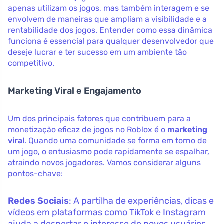
apenas utilizam os jogos, mas também interagem e se
envolvem de maneiras que ampliam a visibilidade e a
rentabilidade dos jogos. Entender como essa dinâmica
funciona é essencial para qualquer desenvolvedor que
deseje lucrar e ter sucesso em um ambiente tão
competitivo.
Marketing Viral e Engajamento
Um dos principais fatores que contribuem para a
monetização eficaz de jogos no Roblox é o
marketing
viral
. Quando uma comunidade se forma em torno de
um jogo, o entusiasmo pode rapidamente se espalhar,
atraindo novos jogadores. Vamos considerar alguns
pontos-chave:
Redes Sociais
: A partilha de experiências, dicas e
vídeos em plataformas como TikTok e Instagram