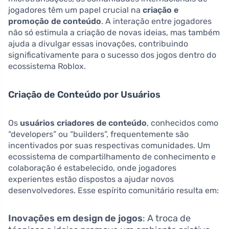
jogadores têm um papel crucial na
criação e
promoção de conteúdo
. A interação entre jogadores
não só estimula a criação de novas ideias, mas também
ajuda a divulgar essas inovações, contribuindo
significativamente para o sucesso dos jogos dentro do
ecossistema Roblox.
Criação de Conteúdo por Usuários
Os
usuários criadores de conteúdo
, conhecidos como
“developers” ou “builders”, frequentemente são
incentivados por suas respectivas comunidades. Um
ecossistema de compartilhamento de conhecimento e
colaboração é estabelecido, onde jogadores
experientes estão dispostos a ajudar novos
desenvolvedores. Esse espírito comunitário resulta em:
Inovações em design de jogos
: A troca de