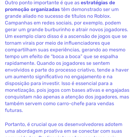
Outro ponto importante é que as
estratégias de
promoção organizadas
têm demonstrado ser um
grande aliado no sucesso de títulos no Roblox.
Campanhas em redes sociais, por exemplo, podem
gerar um grande burburinho e atrair novos jogadores.
Um exemplo claro disso é a ascensão de jogos que se
tornam virais por meio de influenciadores que
compartilham suas experiências, gerando ao mesmo
tempo um efeito de “boca a boca” que se espalha
rapidamente. Quando os jogadores se sentem
envolvidos e parte do processo criativo, tende a haver
um aumento significativo no engajamento e na
disposição para investir. Isso é essencial para a
monetização, pois jogos com bases ativas e engajadas
conquistam não apenas a atenção dos jogadores, mas
também servem como carro-chefe para vendas
futuras.
Portanto, é crucial que os desenvolvedores adotem
uma abordagem proativa em se conectar com suas