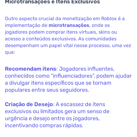
Microtransações e Itens Exclusivos
Outro aspecto crucial da monetização em Roblox é a
implementação de
microtransações
, onde os
jogadores podem comprar itens virtuais, skins ou
acesso a conteúdos exclusivos. As comunidades
desempenham um papel vital nesse processo, uma vez
que:
Recomendam itens
: Jogadores influentes,
conhecidos como “influenciadores”, podem ajudar
a divulgar itens específicos que se tornam
populares entre seus seguidores.
Criação de Desejo
: A escassez de itens
exclusivos ou limitados gera um senso de
urgência e desejo entre os jogadores,
incentivando compras rápidas.