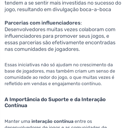
tendem a se sentir mais investidas no sucesso do
jogo, resultando em divulgação boca-a-boca
Parcerias com influenciadores
:
Desenvolvedores muitas vezes colaboram com
influenciadores para promover seus jogos, e
essas parcerias são efetivamente encontradas
nas comunidades de jogadores.
Essas iniciativas não só ajudam no crescimento da
base de jogadores, mas também criam um senso de
comunidade ao redor do jogo, o que muitas vezes é
refletido em vendas e engajamento contínuo.
A Importância do Suporte e da Interação
Contínua
Manter uma
interação contínua
entre os
desenvolvedores de jogos e as comunidades de