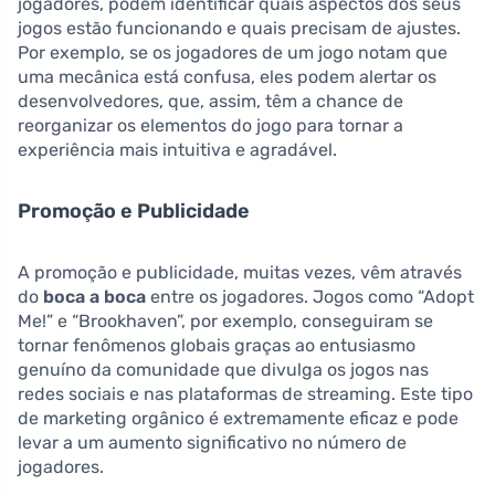
jogadores, podem identificar quais aspectos dos seus
jogos estão funcionando e quais precisam de ajustes.
Por exemplo, se os jogadores de um jogo notam que
uma mecânica está confusa, eles podem alertar os
desenvolvedores, que, assim, têm a chance de
reorganizar os elementos do jogo para tornar a
experiência mais intuitiva e agradável.
Promoção e Publicidade
A promoção e publicidade, muitas vezes, vêm através
do
boca a boca
entre os jogadores. Jogos como “Adopt
Me!” e “Brookhaven”, por exemplo, conseguiram se
tornar fenômenos globais graças ao entusiasmo
genuíno da comunidade que divulga os jogos nas
redes sociais e nas plataformas de streaming. Este tipo
de marketing orgânico é extremamente eficaz e pode
levar a um aumento significativo no número de
jogadores.