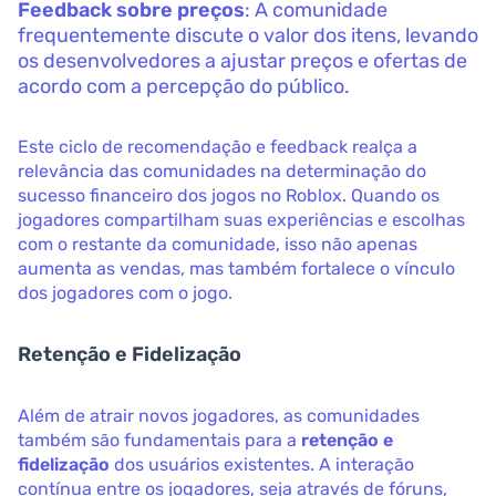
Feedback sobre preços
: A comunidade
frequentemente discute o valor dos itens, levando
os desenvolvedores a ajustar preços e ofertas de
acordo com a percepção do público.
Este ciclo de recomendação e feedback realça a
relevância das comunidades na determinação do
sucesso financeiro dos jogos no Roblox. Quando os
jogadores compartilham suas experiências e escolhas
com o restante da comunidade, isso não apenas
aumenta as vendas, mas também fortalece o vínculo
dos jogadores com o jogo.
Retenção e Fidelização
Além de atrair novos jogadores, as comunidades
também são fundamentais para a
retenção e
fidelização
dos usuários existentes. A interação
contínua entre os jogadores, seja através de fóruns,