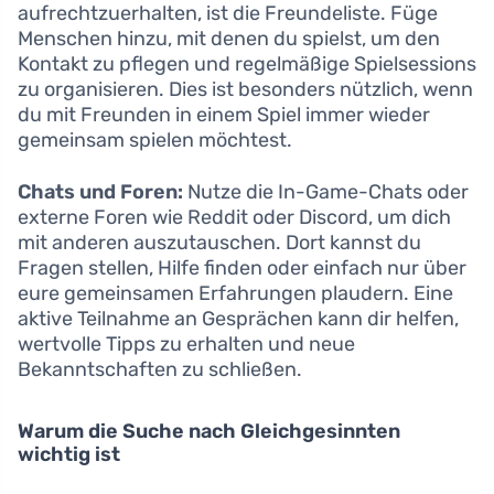
aufrechtzuerhalten, ist die Freundeliste. Füge
Menschen hinzu, mit denen du spielst, um den
Kontakt zu pflegen und regelmäßige Spielsessions
zu organisieren. Dies ist besonders nützlich, wenn
du mit Freunden in einem Spiel immer wieder
gemeinsam spielen möchtest.
Chats und Foren:
Nutze die In-Game-Chats oder
externe Foren wie Reddit oder Discord, um dich
mit anderen auszutauschen. Dort kannst du
Fragen stellen, Hilfe finden oder einfach nur über
eure gemeinsamen Erfahrungen plaudern. Eine
aktive Teilnahme an Gesprächen kann dir helfen,
wertvolle Tipps zu erhalten und neue
Bekanntschaften zu schließen.
Warum die Suche nach Gleichgesinnten
wichtig ist