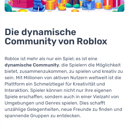
Die dynamische
Community von Roblox
Roblox ist mehr als nur ein Spiel; es ist eine
dynamische Community
, die Spielern die Möglichkeit
bietet, zusammenzukommen, zu spielen und kreativ zu
sein. Mit Millionen von aktiven Nutzern weltweit ist die
Plattform ein Schmelztiegel für Kreativität und
Interaktion. Spieler können nicht nur ihre eigenen
Spiele erschaffen, sondern auch in einer Vielzahl von
Umgebungen und Genres spielen. Dies schafft
unzählige Gelegenheiten, neue Freunde zu finden und
spannende Gruppen zu entdecken.