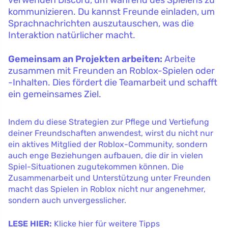
verwenden Discord, um während des Spielens zu
kommunizieren. Du kannst Freunde einladen, um
Sprachnachrichten auszutauschen, was die
Interaktion natürlicher macht.
Gemeinsam an Projekten arbeiten:
Arbeite
zusammen mit Freunden an Roblox-Spielen oder
-Inhalten. Dies fördert die Teamarbeit und schafft
ein gemeinsames Ziel.
Indem du diese Strategien zur Pflege und Vertiefung
deiner Freundschaften anwendest, wirst du nicht nur
ein aktives Mitglied der Roblox-Community, sondern
auch enge Beziehungen aufbauen, die dir in vielen
Spiel-Situationen zugutekommen können. Die
Zusammenarbeit und Unterstützung unter Freunden
macht das Spielen in Roblox nicht nur angenehmer,
sondern auch unvergesslicher.
LESE HIER:
Klicke hier für weitere Tipps