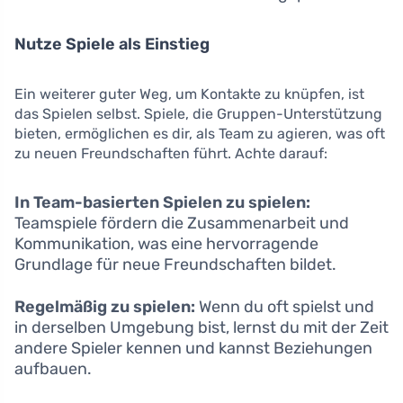
Nutze Spiele als Einstieg
Ein weiterer guter Weg, um Kontakte zu knüpfen, ist
das Spielen selbst. Spiele, die Gruppen-Unterstützung
bieten, ermöglichen es dir, als Team zu agieren, was oft
zu neuen Freundschaften führt. Achte darauf:
In Team-basierten Spielen zu spielen:
Teamspiele fördern die Zusammenarbeit und
Kommunikation, was eine hervorragende
Grundlage für neue Freundschaften bildet.
Regelmäßig zu spielen:
Wenn du oft spielst und
in derselben Umgebung bist, lernst du mit der Zeit
andere Spieler kennen und kannst Beziehungen
aufbauen.