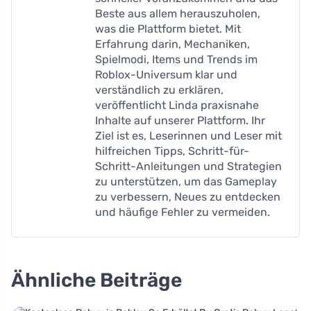
Beste aus allem herauszuholen,
was die Plattform bietet. Mit
Erfahrung darin, Mechaniken,
Spielmodi, Items und Trends im
Roblox-Universum klar und
verständlich zu erklären,
veröffentlicht Linda praxisnahe
Inhalte auf unserer Plattform. Ihr
Ziel ist es, Leserinnen und Leser mit
hilfreichen Tipps, Schritt-für-
Schritt-Anleitungen und Strategien
zu unterstützen, um das Gameplay
zu verbessern, Neues zu entdecken
und häufige Fehler zu vermeiden.
Ähnliche Beiträge