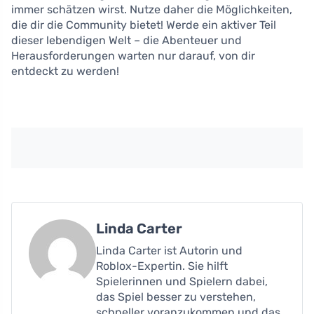
immer schätzen wirst. Nutze daher die Möglichkeiten,
die dir die Community bietet! Werde ein aktiver Teil
dieser lebendigen Welt – die Abenteuer und
Herausforderungen warten nur darauf, von dir
entdeckt zu werden!
Linda Carter
Linda Carter ist Autorin und
Roblox-Expertin. Sie hilft
Spielerinnen und Spielern dabei,
das Spiel besser zu verstehen,
schneller voranzukommen und das