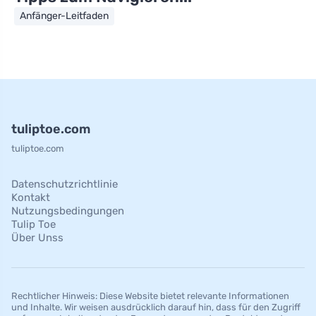
Anfänger-Leitfaden
tuliptoe.com
tuliptoe.com
Datenschutzrichtlinie
Kontakt
Nutzungsbedingungen
Tulip Toe
Über Unss
Rechtlicher Hinweis: Diese Website bietet relevante Informationen
und Inhalte. Wir weisen ausdrücklich darauf hin, dass für den Zugriff