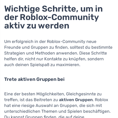
Wichtige Schritte, um in
der Roblox-Community
aktiv zu werden
Um erfolgreich in der Roblox-Community neue
Freunde und Gruppen zu finden, solltest du bestimmte
Strategien und Methoden anwenden. Diese Schritte
helfen dir, nicht nur Kontakte zu knüpfen, sondern
auch deinen Spielspaß zu maximieren.
Trete aktiven Gruppen bei
Eine der besten Möglichkeiten, Gleichgesinnte zu
treffen, ist das Beitreten zu
aktiven Gruppen
. Roblox
hat eine riesige Auswahl an Gruppen, die sich mit
unterschiedlichen Themen und Spielen beschäftigen.
Du kannst Gruppen finden, die auf deine