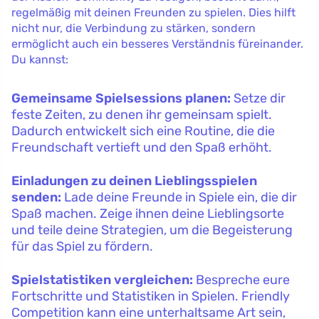
regelmäßig mit deinen Freunden zu spielen. Dies hilft
nicht nur, die Verbindung zu stärken, sondern
ermöglicht auch ein besseres Verständnis füreinander.
Du kannst:
Gemeinsame Spielsessions planen:
Setze dir
feste Zeiten, zu denen ihr gemeinsam spielt.
Dadurch entwickelt sich eine Routine, die die
Freundschaft vertieft und den Spaß erhöht.
Einladungen zu deinen Lieblingsspielen
senden:
Lade deine Freunde in Spiele ein, die dir
Spaß machen. Zeige ihnen deine Lieblingsorte
und teile deine Strategien, um die Begeisterung
für das Spiel zu fördern.
Spielstatistiken vergleichen:
Bespreche eure
Fortschritte und Statistiken in Spielen. Friendly
Competition kann eine unterhaltsame Art sein,